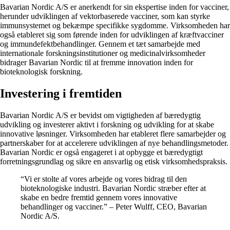
Bavarian Nordic A/S er anerkendt for sin ekspertise inden for vacciner,
herunder udviklingen af vektorbaserede vacciner, som kan styrke
immunsystemet og bekæmpe specifikke sygdomme. Virksomheden har
også etableret sig som førende inden for udviklingen af kræftvacciner
og immundefektbehandlinger. Gennem et tæt samarbejde med
internationale forskningsinstitutioner og medicinalvirksomheder
bidrager Bavarian Nordic til at fremme innovation inden for
bioteknologisk forskning.
Investering i fremtiden
Bavarian Nordic A/S er bevidst om vigtigheden af bæredygtig
udvikling og investerer aktivt i forskning og udvikling for at skabe
innovative løsninger. Virksomheden har etableret flere samarbejder og
partnerskaber for at accelerere udviklingen af nye behandlingsmetoder.
Bavarian Nordic er også engageret i at opbygge et bæredygtigt
forretningsgrundlag og sikre en ansvarlig og etisk virksomhedspraksis.
“Vi er stolte af vores arbejde og vores bidrag til den
bioteknologiske industri. Bavarian Nordic stræber efter at
skabe en bedre fremtid gennem vores innovative
behandlinger og vacciner.” – Peter Wulff, CEO, Bavarian
Nordic A/S.