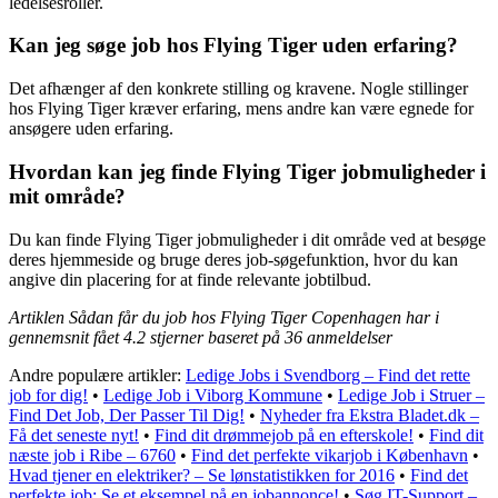
ledelsesroller.
Kan jeg søge job hos Flying Tiger uden erfaring?
Det afhænger af den konkrete stilling og kravene. Nogle stillinger
hos Flying Tiger kræver erfaring, mens andre kan være egnede for
ansøgere uden erfaring.
Hvordan kan jeg finde Flying Tiger jobmuligheder i
mit område?
Du kan finde Flying Tiger jobmuligheder i dit område ved at besøge
deres hjemmeside og bruge deres job-søgefunktion, hvor du kan
angive din placering for at finde relevante jobtilbud.
Artiklen Sådan får du job hos Flying Tiger Copenhagen har i
gennemsnit fået
4.2
stjerner baseret på
36
anmeldelser
Andre populære artikler:
Ledige Jobs i Svendborg – Find det rette
job for dig!
•
Ledige Job i Viborg Kommune
•
Ledige Job i Struer –
Find Det Job, Der Passer Til Dig!
•
Nyheder fra Ekstra Bladet.dk –
Få det seneste nyt!
•
Find dit drømmejob på en efterskole!
•
Find dit
næste job i Ribe – 6760
•
Find det perfekte vikarjob i København
•
Hvad tjener en elektriker? – Se lønstatistikken for 2016
•
Find det
perfekte job: Se et eksempel på en jobannonce!
•
Søg IT-Support –