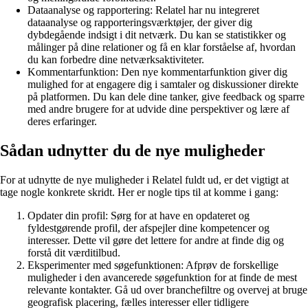
Dataanalyse og rapportering: Relatel har nu integreret
dataanalyse og rapporteringsværktøjer, der giver dig
dybdegående indsigt i dit netværk. Du kan se statistikker og
målinger på dine relationer og få en klar forståelse af, hvordan
du kan forbedre dine netværksaktiviteter.
Kommentarfunktion: Den nye kommentarfunktion giver dig
mulighed for at engagere dig i samtaler og diskussioner direkte
på platformen. Du kan dele dine tanker, give feedback og sparre
med andre brugere for at udvide dine perspektiver og lære af
deres erfaringer.
Sådan udnytter du de nye muligheder
For at udnytte de nye muligheder i Relatel fuldt ud, er det vigtigt at
tage nogle konkrete skridt. Her er nogle tips til at komme i gang:
Opdater din profil: Sørg for at have en opdateret og
fyldestgørende profil, der afspejler dine kompetencer og
interesser. Dette vil gøre det lettere for andre at finde dig og
forstå dit værditilbud.
Eksperimenter med søgefunktionen: Afprøv de forskellige
muligheder i den avancerede søgefunktion for at finde de mest
relevante kontakter. Gå ud over branchefiltre og overvej at bruge
geografisk placering, fælles interesser eller tidligere