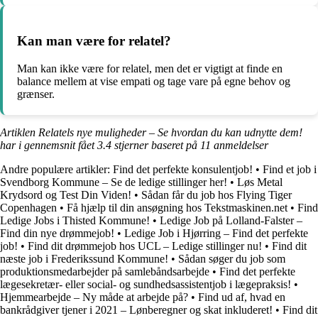
Kan man være for relatel?
Man kan ikke være for relatel, men det er vigtigt at finde en
balance mellem at vise empati og tage vare på egne behov og
grænser.
Artiklen Relatels nye muligheder – Se hvordan du kan udnytte dem!
har i gennemsnit fået
3.4
stjerner baseret på
11
anmeldelser
Andre populære artikler:
Find det perfekte konsulentjob!
•
Find et job i
Svendborg Kommune – Se de ledige stillinger her!
•
Løs Metal
Krydsord og Test Din Viden!
•
Sådan får du job hos Flying Tiger
Copenhagen
•
Få hjælp til din ansøgning hos Tekstmaskinen.net
•
Find
Ledige Jobs i Thisted Kommune!
•
Ledige Job på Lolland-Falster –
Find din nye drømmejob!
•
Ledige Job i Hjørring – Find det perfekte
job!
•
Find dit drømmejob hos UCL – Ledige stillinger nu!
•
Find dit
næste job i Frederikssund Kommune!
•
Sådan søger du job som
produktionsmedarbejder på samlebåndsarbejde
•
Find det perfekte
lægesekretær- eller social- og sundhedsassistentjob i lægepraksis!
•
Hjemmearbejde – Ny måde at arbejde på?
•
Find ud af, hvad en
bankrådgiver tjener i 2021 – Lønberegner og skat inkluderet!
•
Find dit