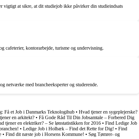
vigtigt at sikre, at dit studiejob ikke påvirker din studieindsats
og cafeterier, kontorarbejde, turisme og undervisning.
er og netværke med brancheeksperter og studerende.
g: Få et Job i Danmarks Teknologihub
•
Hvad tjener en sygeplejerske?
jener en arkitekt?
•
Få Gode Råd Til Din Jobsamtale – Forbered Dig
d tjener en elektriker? – Se lønstatistikken for 2016
•
Find Ledige Job
 branchen!
•
Ledige Job i Holbæk – Find det Rette for Dig!
•
Find
e
•
Find dit næste job i Horsens Kommune!
•
Søg Tømrer- og