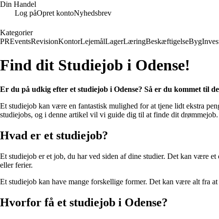
Din Handel
Log på
Opret konto
Nyhedsbrev
Kategorier
PR
Events
Revision
Kontor
Lejemål
Lager
Læring
Beskæftigelse
Byg
Inves
Find dit Studiejob i Odense!
Er du på udkig efter et studiejob i Odense? Så er du kommet til det
Et studiejob kan være en fantastisk mulighed for at tjene lidt ekstra 
studiejobs, og i denne artikel vil vi guide dig til at finde dit drømmejob.
Hvad er et studiejob?
Et studiejob er et job, du har ved siden af dine studier. Det kan være et
eller ferier.
Et studiejob kan have mange forskellige former. Det kan være alt fra at arb
Hvorfor få et studiejob i Odense?