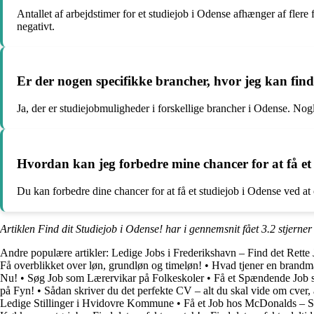
Antallet af arbejdstimer for et studiejob i Odense afhænger af flere f
negativt.
Er der nogen specifikke brancher, hvor jeg kan find
Ja, der er studiejobmuligheder i forskellige brancher i Odense. Nogl
Hvordan kan jeg forbedre mine chancer for at få et
Du kan forbedre dine chancer for at få et studiejob i Odense ved a
Artiklen Find dit Studiejob i Odense! har i gennemsnit fået
3.2
stjerner
Andre populære artikler:
Ledige Jobs i Frederikshavn – Find det Rette
Få overblikket over løn, grundløn og timeløn!
•
Hvad tjener en brandm
Nu!
•
Søg Job som Lærervikar på Folkeskoler
•
Få et Spændende Job 
på Fyn!
•
Sådan skriver du det perfekte CV – alt du skal vide om cver,
Ledige Stillinger i Hvidovre Kommune
•
Få et Job hos McDonalds – S