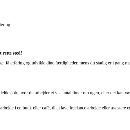
tering
 rette sted!
penge, få erfaring og udvikle dine færdigheder, mens du stadig er i gan
 deltidsjob, hvor du arbejder et vist antal timer om ugen, eller det kan v
ejde i en butik eller café, til at lave freelance arbejde eller assistere e