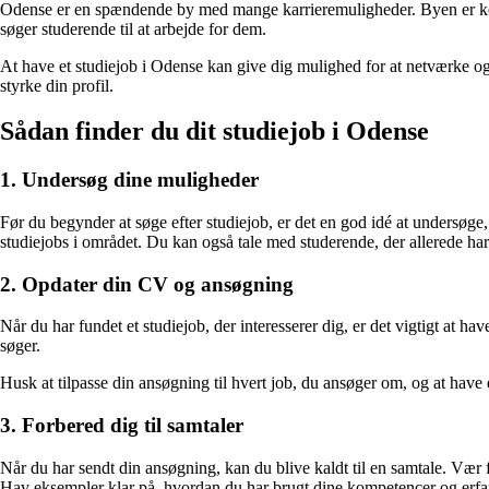
Odense er en spændende by med mange karrieremuligheder. Byen er kendt f
søger studerende til at arbejde for dem.
At have et studiejob i Odense kan give dig mulighed for at netværke og f
styrke din profil.
Sådan finder du dit studiejob i Odense
1. Undersøg dine muligheder
Før du begynder at søge efter studiejob, er det en god idé at undersøge,
studiejobs i området. Du kan også tale med studerende, der allerede har e
2. Opdater din CV og ansøgning
Når du har fundet et studiejob, der interesserer dig, er det vigtigt at 
søger.
Husk at tilpasse din ansøgning til hvert job, du ansøger om, og at have 
3. Forbered dig til samtaler
Når du har sendt din ansøgning, kan du blive kaldt til en samtale. Vær f
Hav eksempler klar på, hvordan du har brugt dine kompetencer og erfaring