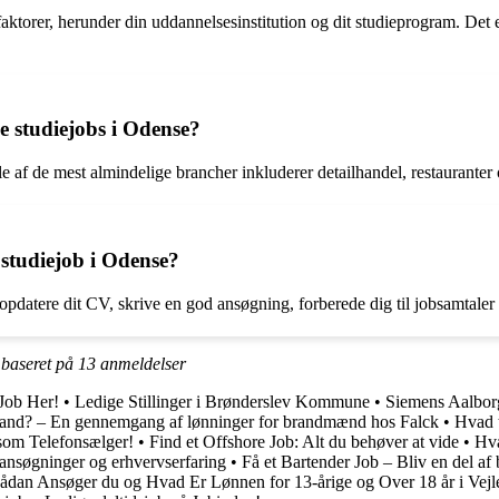
aktorer, herunder din uddannelsesinstitution og dit studieprogram. Det er 
e studiejobs i Odense?
e af de mest almindelige brancher inkluderer detailhandel, restauranter 
 studiejob i Odense?
t opdatere dit CV, skrive en god ansøgning, forberede dig til jobsamtal
 baseret på
13
anmeldelser
 Job Her!
•
Ledige Stillinger i Brønderslev Kommune
•
Siemens Aalbor
and? – En gennemgang af lønninger for brandmænd hos Falck
•
Hvad t
som Telefonsælger!
•
Find et Offshore Job: Alt du behøver at vide
•
Hva
 ansøgninger og erhvervserfaring
•
Få et Bartender Job – Bliv en del af
ådan Ansøger du og Hvad Er Lønnen for 13-årige og Over 18 år i Vejl