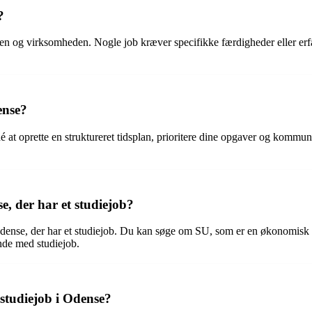
?
lingen og virksomheden. Nogle job kræver specifikke færdigheder eller e
ense?
dé at oprette en struktureret tidsplan, prioritere dine opgaver og komm
e, der har et studiejob?
i Odense, der har et studiejob. Du kan søge om SU, som er en økonomisk s
ende med studiejob.
studiejob i Odense?