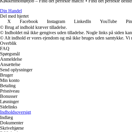
Køkkenmontørjob – Find det perfekte match!
•
Find det perfekte delti
Din Handel
Del med hjertet
X
Facebook
Instagram
LinkedIn
YouTube
Pin
© Brug af indhold kræver tilladelse.
© Indholdet må ikke gengives uden tilladelse. Nogle links på siden ka
© Alt indhold er vores ejendom og må ikke bruges uden samtykke. Vi mod
Overblik
FAQ
Spørgsmål
Anmeldelse
Ansættelse
Send oplysninger
Bruger
Min konto
Betaling
Prisniveau
Bonusser
Løsninger
Sidelinks
Indholdsoversigt
Indlæg
Dokumenter
Skrivehjørne