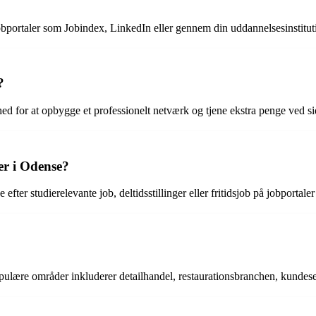
jobportaler som Jobindex, LinkedIn eller gennem din uddannelsesinstitut
?
ed for at opbygge et professionelt netværk og tjene ekstra penge ved sid
er i Odense?
efter studierelevante job, deltidsstillinger eller fritidsjob på jobportal
ulære områder inkluderer detailhandel, restaurationsbranchen, kundeser