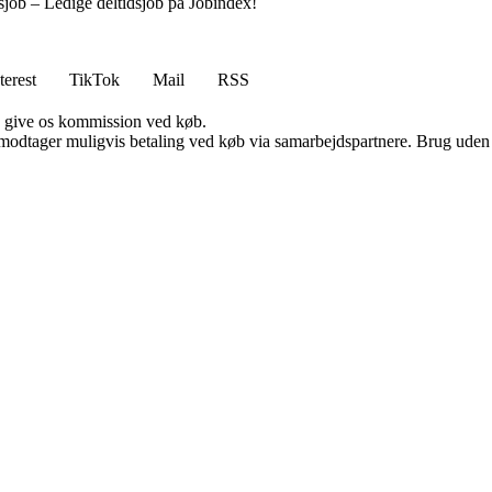
dsjob – Ledige deltidsjob på Jobindex!
terest
TikTok
Mail
RSS
n give os kommission ved køb.
tager muligvis betaling ved køb via samarbejdspartnere. Brug uden till