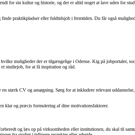
or sin kultur og historie, og der er altid noget at lave uden for studie
inde praktikpladser eller fuldtidsjob i fremtiden. Du får også mulighed 
 hvilke muligheder der er tilgængelige i Odense. Kig på jobportaler, soci
t studiejob, for at få inspiration og råd.
have en stærk CV og ansøgning. Sørg for at inkludere relevant uddannelse,
en klar og præcis formulering af dine motivationsfaktorer.
orberedt og læs op på virksomheden eller institutionen, du skal til samt
er fra studiet i tidligere projekter eller arbejde.