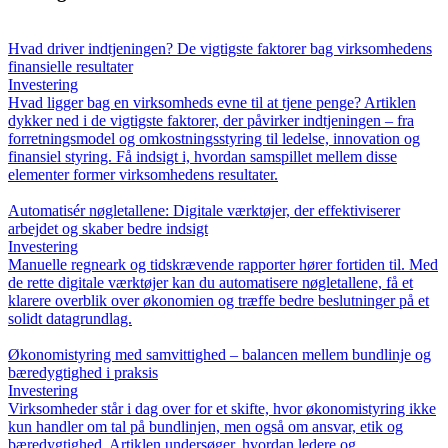
Hvad driver indtjeningen? De vigtigste faktorer bag virksomhedens
finansielle resultater
Investering
Hvad ligger bag en virksomheds evne til at tjene penge? Artiklen
dykker ned i de vigtigste faktorer, der påvirker indtjeningen – fra
forretningsmodel og omkostningsstyring til ledelse, innovation og
finansiel styring. Få indsigt i, hvordan samspillet mellem disse
elementer former virksomhedens resultater.
Automatisér nøgletallene: Digitale værktøjer, der effektiviserer
arbejdet og skaber bedre indsigt
Investering
Manuelle regneark og tidskrævende rapporter hører fortiden til. Med
de rette digitale værktøjer kan du automatisere nøgletallene, få et
klarere overblik over økonomien og træffe bedre beslutninger på et
solidt datagrundlag.
Økonomistyring med samvittighed – balancen mellem bundlinje og
bæredygtighed i praksis
Investering
Virksomheder står i dag over for et skifte, hvor økonomistyring ikke
kun handler om tal på bundlinjen, men også om ansvar, etik og
bæredygtighed. Artiklen undersøger, hvordan ledere og