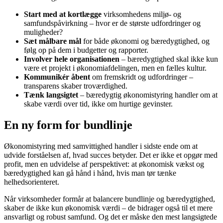
Start med at kortlægge
virksomhedens miljø- og
samfundspåvirkning – hvor er de største udfordringer og
muligheder?
Sæt målbare mål
for både økonomi og bæredygtighed, og
følg op på dem i budgetter og rapporter.
Involver hele organisationen
– bæredygtighed skal ikke kun
være et projekt i økonomiafdelingen, men en fælles kultur.
Kommunikér åbent
om fremskridt og udfordringer –
transparens skaber troværdighed.
Tænk langsigtet
– bæredygtig økonomistyring handler om at
skabe værdi over tid, ikke om hurtige gevinster.
En ny form for bundlinje
Økonomistyring med samvittighed handler i sidste ende om at
udvide forståelsen af, hvad succes betyder. Det er ikke et opgør med
profit, men en udvidelse af perspektivet: at økonomisk vækst og
bæredygtighed kan gå hånd i hånd, hvis man tør tænke
helhedsorienteret.
Når virksomheder formår at balancere bundlinje og bæredygtighed,
skaber de ikke kun økonomisk værdi – de bidrager også til et mere
ansvarligt og robust samfund. Og det er måske den mest langsigtede