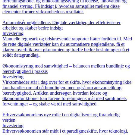
forretningsmodel og omkostningsstyring til ledelse, innovation og
finansiel styring. Få indsigt i, hvordan samspillet mellem disse
elementer former virksomhedens resultater.
Automatisér nøgletallene: Digitale værktøjer, der effektiviserer
arbejdet og skaber bedre indsigt
Investering
Manuelle regneark og tidskrævende rapporter hører fortiden til. Med
de rette digitale værktøjer kan du automatisere nøgletallene, få et
klarere overblik over økonomien og træffe bedre beslutninger på et
solidt datagrundlag.
Økonomistyring med samvittighed – balancen mellem bundlinje og
bæredygtighed i praksis
Investering
Virksomheder står i dag over for et skifte, hvor økonomistyring ikke
kun handler om tal på bundlinjen, men også om ansvar, etik og
bæredygtighed. Artiklen undersøger, hvordan ledere og
økonomifunktioner kan forene forretningens mål med samfundets
forventninger – og skabe værdi med samvittighed.
Erhvervsøkonomiens nye rolle i en digitaliseret og foranderlig
verden
Investering
Erhvervsøkonomien står midt i et paradigmeskifte, hvor teknologi,