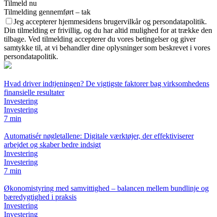
Tilmeld nu
Tilmelding gennemført – tak
Jeg accepterer hjemmesidens brugervilkår og persondatapolitik.
Din tilmelding er frivillig, og du har altid mulighed for at trække den
tilbage. Ved tilmelding accepterer du vores betingelser og giver
samtykke til, at vi behandler dine oplysninger som beskrevet i vores
persondatapolitik.
Hvad driver indtjeningen? De vigtigste faktorer bag virksomhedens
finansielle resultater
Investering
Investering
7 min
Automatisér nøgletallene: Digitale værktøjer, der effektiviserer
arbejdet og skaber bedre indsigt
Investering
Investering
7 min
Økonomistyring med samvittighed – balancen mellem bundlinje og
bæredygtighed i praksis
Investering
Investering