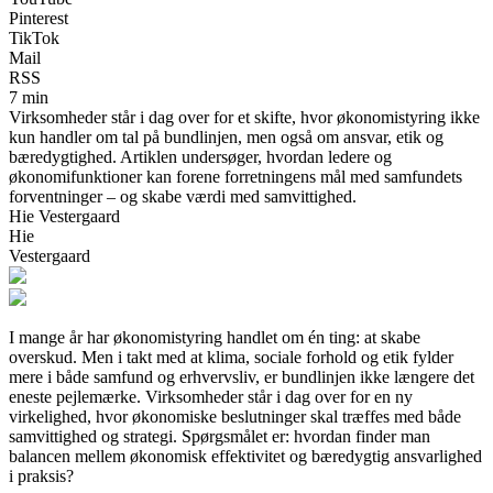
Pinterest
TikTok
Mail
RSS
7 min
Virksomheder står i dag over for et skifte, hvor økonomistyring ikke
kun handler om tal på bundlinjen, men også om ansvar, etik og
bæredygtighed. Artiklen undersøger, hvordan ledere og
økonomifunktioner kan forene forretningens mål med samfundets
forventninger – og skabe værdi med samvittighed.
Hie Vestergaard
Hie
Vestergaard
I mange år har økonomistyring handlet om én ting: at skabe
overskud. Men i takt med at klima, sociale forhold og etik fylder
mere i både samfund og erhvervsliv, er bundlinjen ikke længere det
eneste pejlemærke. Virksomheder står i dag over for en ny
virkelighed, hvor økonomiske beslutninger skal træffes med både
samvittighed og strategi. Spørgsmålet er: hvordan finder man
balancen mellem økonomisk effektivitet og bæredygtig ansvarlighed
i praksis?