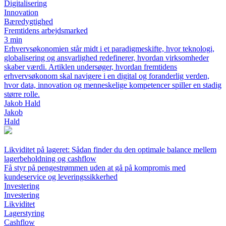
Digitalisering
Innovation
Bæredygtighed
Fremtidens arbejdsmarked
3 min
Erhvervsøkonomien står midt i et paradigmeskifte, hvor teknologi,
globalisering og ansvarlighed redefinerer, hvordan virksomheder
skaber værdi. Artiklen undersøger, hvordan fremtidens
erhvervsøkonom skal navigere i en digital og foranderlig verden,
hvor data, innovation og menneskelige kompetencer spiller en stadig
større rolle.
Jakob Hald
Jakob
Hald
Likviditet på lageret: Sådan finder du den optimale balance mellem
lagerbeholdning og cashflow
Få styr på pengestrømmen uden at gå på kompromis med
kundeservice og leveringssikkerhed
Investering
Investering
Likviditet
Lagerstyring
Cashflow