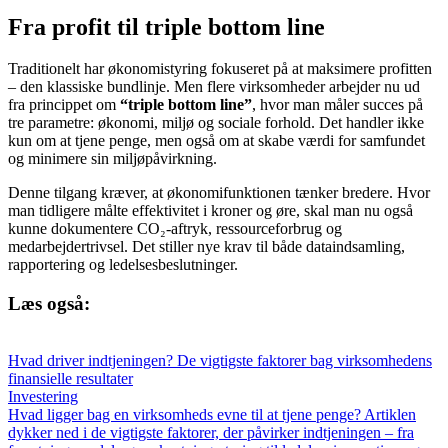
Fra profit til triple bottom line
Traditionelt har økonomistyring fokuseret på at maksimere profitten
– den klassiske bundlinje. Men flere virksomheder arbejder nu ud
fra princippet om
“triple bottom line”
, hvor man måler succes på
tre parametre: økonomi, miljø og sociale forhold. Det handler ikke
kun om at tjene penge, men også om at skabe værdi for samfundet
og minimere sin miljøpåvirkning.
Denne tilgang kræver, at økonomifunktionen tænker bredere. Hvor
man tidligere målte effektivitet i kroner og øre, skal man nu også
kunne dokumentere CO₂-aftryk, ressourceforbrug og
medarbejdertrivsel. Det stiller nye krav til både dataindsamling,
rapportering og ledelsesbeslutninger.
Læs også:
Hvad driver indtjeningen? De vigtigste faktorer bag virksomhedens
finansielle resultater
Investering
Hvad ligger bag en virksomheds evne til at tjene penge? Artiklen
dykker ned i de vigtigste faktorer, der påvirker indtjeningen – fra