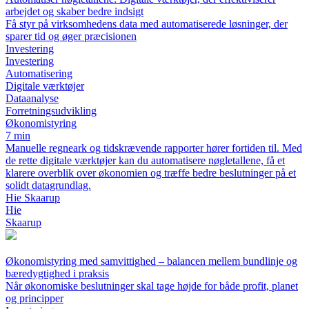
arbejdet og skaber bedre indsigt
Få styr på virksomhedens data med automatiserede løsninger, der
sparer tid og øger præcisionen
Investering
Investering
Automatisering
Digitale værktøjer
Dataanalyse
Forretningsudvikling
Økonomistyring
7 min
Manuelle regneark og tidskrævende rapporter hører fortiden til. Med
de rette digitale værktøjer kan du automatisere nøgletallene, få et
klarere overblik over økonomien og træffe bedre beslutninger på et
solidt datagrundlag.
Hie Skaarup
Hie
Skaarup
Økonomistyring med samvittighed – balancen mellem bundlinje og
bæredygtighed i praksis
Når økonomiske beslutninger skal tage højde for både profit, planet
og principper