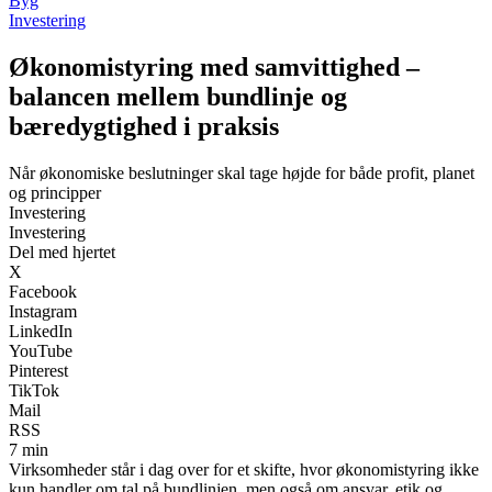
Byg
Investering
Økonomistyring med samvittighed –
balancen mellem bundlinje og
bæredygtighed i praksis
Når økonomiske beslutninger skal tage højde for både profit, planet
og principper
Investering
Investering
Del med hjertet
X
Facebook
Instagram
LinkedIn
YouTube
Pinterest
TikTok
Mail
RSS
7 min
Virksomheder står i dag over for et skifte, hvor økonomistyring ikke
kun handler om tal på bundlinjen, men også om ansvar, etik og