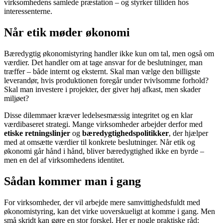
virksomhedens samlede præstation – og styrker tilliden hos
interessenterne.
Når etik møder økonomi
Bæredygtig økonomistyring handler ikke kun om tal, men også om
værdier. Det handler om at tage ansvar for de beslutninger, man
træffer – både internt og eksternt. Skal man vælge den billigste
leverandør, hvis produktionen foregår under tvivlsomme forhold?
Skal man investere i projekter, der giver høj afkast, men skader
miljøet?
Disse dilemmaer kræver ledelsesmæssig integritet og en klar
værdibaseret strategi. Mange virksomheder arbejder derfor med
etiske retningslinjer
og
bæredygtighedspolitikker
, der hjælper
med at omsætte værdier til konkrete beslutninger. Når etik og
økonomi går hånd i hånd, bliver bæredygtighed ikke en byrde –
men en del af virksomhedens identitet.
Sådan kommer man i gang
For virksomheder, der vil arbejde mere samvittighedsfuldt med
økonomistyring, kan det virke uoverskueligt at komme i gang. Men
små skridt kan gøre en stor forskel. Her er nogle praktiske råd: