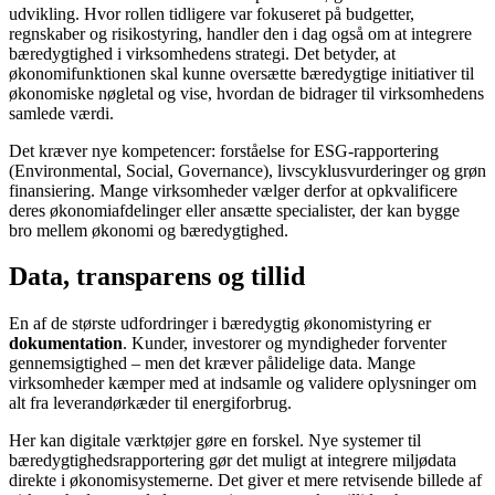
udvikling. Hvor rollen tidligere var fokuseret på budgetter,
regnskaber og risikostyring, handler den i dag også om at integrere
bæredygtighed i virksomhedens strategi. Det betyder, at
økonomifunktionen skal kunne oversætte bæredygtige initiativer til
økonomiske nøgletal og vise, hvordan de bidrager til virksomhedens
samlede værdi.
Det kræver nye kompetencer: forståelse for ESG-rapportering
(Environmental, Social, Governance), livscyklusvurderinger og grøn
finansiering. Mange virksomheder vælger derfor at opkvalificere
deres økonomiafdelinger eller ansætte specialister, der kan bygge
bro mellem økonomi og bæredygtighed.
Data, transparens og tillid
En af de største udfordringer i bæredygtig økonomistyring er
dokumentation
. Kunder, investorer og myndigheder forventer
gennemsigtighed – men det kræver pålidelige data. Mange
virksomheder kæmper med at indsamle og validere oplysninger om
alt fra leverandørkæder til energiforbrug.
Her kan digitale værktøjer gøre en forskel. Nye systemer til
bæredygtighedsrapportering gør det muligt at integrere miljødata
direkte i økonomisystemerne. Det giver et mere retvisende billede af