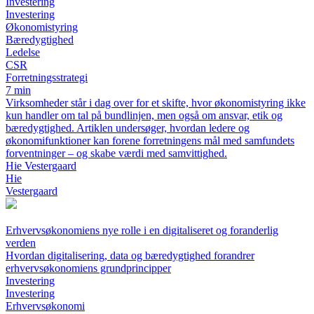
Investering
Investering
Økonomistyring
Bæredygtighed
Ledelse
CSR
Forretningsstrategi
7 min
Virksomheder står i dag over for et skifte, hvor økonomistyring ikke
kun handler om tal på bundlinjen, men også om ansvar, etik og
bæredygtighed. Artiklen undersøger, hvordan ledere og
økonomifunktioner kan forene forretningens mål med samfundets
forventninger – og skabe værdi med samvittighed.
Hie Vestergaard
Hie
Vestergaard
Erhvervsøkonomiens nye rolle i en digitaliseret og foranderlig
verden
Hvordan digitalisering, data og bæredygtighed forandrer
erhvervsøkonomiens grundprincipper
Investering
Investering
Erhvervsøkonomi