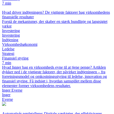
7 min
Hvad driver indtjeningen? De vigtigste faktorer bag virksomhedens
finansielle resultater
Forstå de mekanismer, der skaber en stærk bundlinje og langsigtet
vækst
Investering
Investering
Indtjening
Virksomhedsøkonomi
Ledelse
Strategi
Finansiel styring
7 min
Hvad ligger bag en virksomheds evne til at tjene penge? Artiklen
dykker ned i de vigtigste faktorer, der påvirker indtjeningen – fra
forretningsmodel og omkostningsstyring til ledelse, innovation og
finansiel styring. Få indsigt i, hvordan samspillet mellem disse
elementer former virksomhedens resultater.
Inger Everse
Inger
Everse
Automatisér nøgletallene: Digitale værktøjer, der effektiviserer