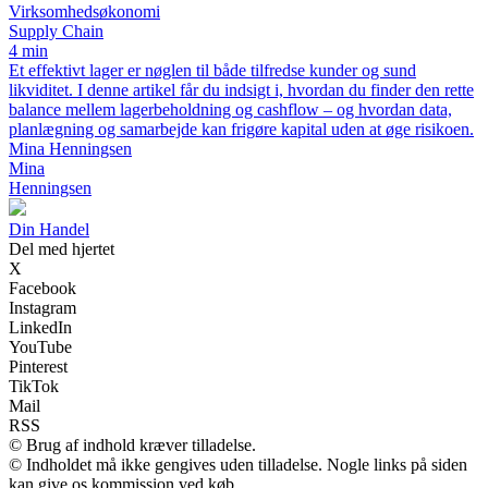
Virksomhedsøkonomi
Supply Chain
4 min
Et effektivt lager er nøglen til både tilfredse kunder og sund
likviditet. I denne artikel får du indsigt i, hvordan du finder den rette
balance mellem lagerbeholdning og cashflow – og hvordan data,
planlægning og samarbejde kan frigøre kapital uden at øge risikoen.
Mina Henningsen
Mina
Henningsen
Din Handel
Del med hjertet
X
Facebook
Instagram
LinkedIn
YouTube
Pinterest
TikTok
Mail
RSS
© Brug af indhold kræver tilladelse.
© Indholdet må ikke gengives uden tilladelse. Nogle links på siden
kan give os kommission ved køb.