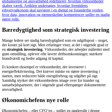
globalisering og ansvarlighed redefinerer, hvordan virksomheder
skaber værdi. Artiklen undersøger, hvordan fremtidens
erhvervsøkonom skal navigere i en digital og foranderlig verden,
hvor data, innovation og menneskelige kompetencer spiller en stadig
større rolle.
Bæredygtighed som strategisk investering
Mange ledere ser stadig bæredygtighed som en udgiftspost – noget,
der koster på kort sigt. Men erfaringer viser, at det i stigende grad er
en
strategisk investering
. Virksomheder, der arbejder målrettet med
grøn omstilling, oplever ofte lavere driftsomkostninger, stærkere
brandværdi og bedre adgang til kapital.
Et konkret eksempel er virksomheder, der investerer i
energieffektivisering. Det kræver måske en større investering i
starten, men reducerer både energiforbrug og udgifter på sigt.
Samtidig styrker det virksomhedens image over for kunder og
samarbejdspartnere, der i stigende grad efterspørger dokumenteret
ansvarlighed.
Økonomichefens nye rolle
Økonomichefen – eller CFO’en – spiller en nøglerolle i denne