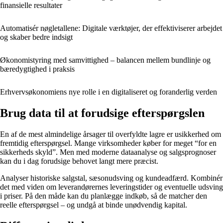
finansielle resultater
Automatisér nøgletallene: Digitale værktøjer, der effektiviserer arbejdet
og skaber bedre indsigt
Økonomistyring med samvittighed – balancen mellem bundlinje og
bæredygtighed i praksis
Erhvervsøkonomiens nye rolle i en digitaliseret og foranderlig verden
Brug data til at forudsige efterspørgslen
En af de mest almindelige årsager til overfyldte lagre er usikkerhed om
fremtidig efterspørgsel. Mange virksomheder køber for meget “for en
sikkerheds skyld”. Men med moderne dataanalyse og salgsprognoser
kan du i dag forudsige behovet langt mere præcist.
Analyser historiske salgstal, sæsonudsving og kundeadfærd. Kombinér
det med viden om leverandørernes leveringstider og eventuelle udsving
i priser. På den måde kan du planlægge indkøb, så de matcher den
reelle efterspørgsel – og undgå at binde unødvendig kapital.