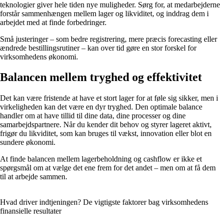
teknologier giver hele tiden nye muligheder. Sørg for, at medarbejderne
forstår sammenhængen mellem lager og likviditet, og inddrag dem i
arbejdet med at finde forbedringer.
Små justeringer – som bedre registrering, mere præcis forecasting eller
ændrede bestillingsrutiner – kan over tid gøre en stor forskel for
virksomhedens økonomi.
Balancen mellem tryghed og effektivitet
Det kan være fristende at have et stort lager for at føle sig sikker, men i
virkeligheden kan det være en dyr tryghed. Den optimale balance
handler om at have tillid til dine data, dine processer og dine
samarbejdspartnere. Når du kender dit behov og styrer lageret aktivt,
frigør du likviditet, som kan bruges til vækst, innovation eller blot en
sundere økonomi.
At finde balancen mellem lagerbeholdning og cashflow er ikke et
spørgsmål om at vælge det ene frem for det andet – men om at få dem
til at arbejde sammen.
Hvad driver indtjeningen? De vigtigste faktorer bag virksomhedens
finansielle resultater