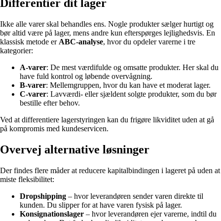
Differentier dit lager
Ikke alle varer skal behandles ens. Nogle produkter sælger hurtigt og
bør altid være på lager, mens andre kun efterspørges lejlighedsvis. En
klassisk metode er
ABC-analyse
, hvor du opdeler varerne i tre
kategorier:
A-varer
: De mest værdifulde og omsatte produkter. Her skal du
have fuld kontrol og løbende overvågning.
B-varer
: Mellemgruppen, hvor du kan have et moderat lager.
C-varer
: Lavværdi- eller sjældent solgte produkter, som du bør
bestille efter behov.
Ved at differentiere lagerstyringen kan du frigøre likviditet uden at gå
på kompromis med kundeservicen.
Overvej alternative løsninger
Der findes flere måder at reducere kapitalbindingen i lageret på uden at
miste fleksibilitet:
Dropshipping
– hvor leverandøren sender varen direkte til
kunden. Du slipper for at have varen fysisk på lager.
Konsignationslager
– hvor leverandøren ejer varerne, indtil du