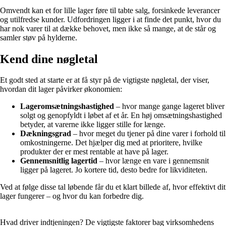
Omvendt kan et for lille lager føre til tabte salg, forsinkede leverancer
og utilfredse kunder. Udfordringen ligger i at finde det punkt, hvor du
har nok varer til at dække behovet, men ikke så mange, at de står og
samler støv på hylderne.
Kend dine nøgletal
Et godt sted at starte er at få styr på de vigtigste nøgletal, der viser,
hvordan dit lager påvirker økonomien:
Lageromsætningshastighed
– hvor mange gange lageret bliver
solgt og genopfyldt i løbet af et år. En høj omsætningshastighed
betyder, at varerne ikke ligger stille for længe.
Dækningsgrad
– hvor meget du tjener på dine varer i forhold til
omkostningerne. Det hjælper dig med at prioritere, hvilke
produkter der er mest rentable at have på lager.
Gennemsnitlig lagertid
– hvor længe en vare i gennemsnit
ligger på lageret. Jo kortere tid, desto bedre for likviditeten.
Ved at følge disse tal løbende får du et klart billede af, hvor effektivt dit
lager fungerer – og hvor du kan forbedre dig.
Hvad driver indtjeningen? De vigtigste faktorer bag virksomhedens