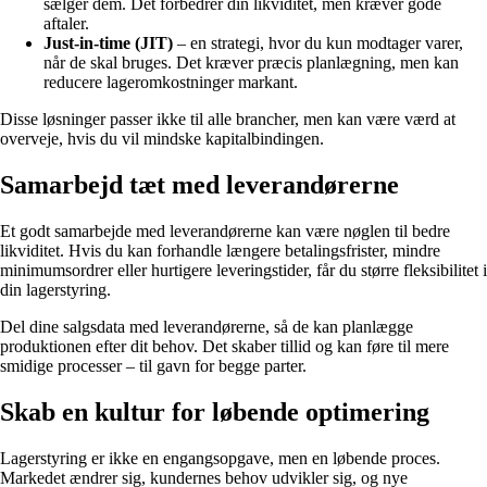
sælger dem. Det forbedrer din likviditet, men kræver gode
aftaler.
Just-in-time (JIT)
– en strategi, hvor du kun modtager varer,
når de skal bruges. Det kræver præcis planlægning, men kan
reducere lageromkostninger markant.
Disse løsninger passer ikke til alle brancher, men kan være værd at
overveje, hvis du vil mindske kapitalbindingen.
Samarbejd tæt med leverandørerne
Et godt samarbejde med leverandørerne kan være nøglen til bedre
likviditet. Hvis du kan forhandle længere betalingsfrister, mindre
minimumsordrer eller hurtigere leveringstider, får du større fleksibilitet i
din lagerstyring.
Del dine salgsdata med leverandørerne, så de kan planlægge
produktionen efter dit behov. Det skaber tillid og kan føre til mere
smidige processer – til gavn for begge parter.
Skab en kultur for løbende optimering
Lagerstyring er ikke en engangsopgave, men en løbende proces.
Markedet ændrer sig, kundernes behov udvikler sig, og nye