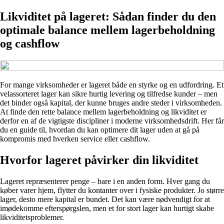
Likviditet på lageret: Sådan finder du den
optimale balance mellem lagerbeholdning
og cashflow
For mange virksomheder er lageret både en styrke og en udfordring. Et
velassorteret lager kan sikre hurtig levering og tilfredse kunder – men
det binder også kapital, der kunne bruges andre steder i virksomheden.
At finde den rette balance mellem lagerbeholdning og likviditet er
derfor en af de vigtigste discipliner i moderne virksomhedsdrift. Her får
du en guide til, hvordan du kan optimere dit lager uden at gå på
kompromis med hverken service eller cashflow.
Hvorfor lageret påvirker din likviditet
Lageret repræsenterer penge – bare i en anden form. Hver gang du
køber varer hjem, flytter du kontanter over i fysiske produkter. Jo større
lager, desto mere kapital er bundet. Det kan være nødvendigt for at
imødekomme efterspørgslen, men et for stort lager kan hurtigt skabe
likviditetsproblemer.