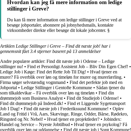
Hvordan kan jeg få mere information om ledige
stillinger i Greve?
Du kan få mere information om ledige stillinger i Greve ved at
besøge jobportaler, abonnere på jobnyhedsmails, kontakte
virksomheder direkte eller besøge dit lokale jobcenter. §
Artiklen Ledige Stillinger i Greve – Find dit næste job! har i
gennemsnit fået
3.4
stjerner baseret på
13
anmeldelser
Andre populære artikler:
Find dit næste job i Odense – Ledige
stillinger nu!
•
Find et Personligt Assistent Job – Bliv Din Egen Chef!
•
Ledige Job i Køge: Find det Rette Job Til Dig!
•
Hvad tjener en
murer? Få overblik over løn og timeløn for murer og murerlærling.
•
Firma søger selvstændig vognmand
•
Find det perfekte job med en
Jobportal
•
Ledige Stillinger i Gentofte Kommune
•
Sådan tjener du
som tilkaldevikar – Få overblik over løn og timeløn
•
Find din
drømmejob som Business Analyst
•
Find dit Studiejob i Odense!
•
Find dit drømmejob på Indeed.dk!
•
Find et Liggende Sygetransport
Job I Dag!
•
Find dit næste job i Frederikssund Kommune!
•
Oplev
Land og Fritid i Vrå, Aars, Skævinge, Ringe, Odder, Bårse, Rødekro,
Ringsted og Nr. Nebel!
•
Hvad tjener en projektleder?
•
Jobindex:
Handel og Service – Nyeste Jobtilbud
•
Hvad tjener en psykolog? Få
overblik over løn og uddannelse
•
Find dit næste job i Sorø Kommune!