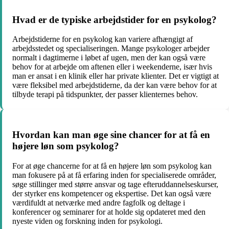
Hvad er de typiske arbejdstider for en psykolog?
Arbejdstiderne for en psykolog kan variere afhængigt af
arbejdsstedet og specialiseringen. Mange psykologer arbejder
normalt i dagtimerne i løbet af ugen, men der kan også være
behov for at arbejde om aftenen eller i weekenderne, især hvis
man er ansat i en klinik eller har private klienter. Det er vigtigt at
være fleksibel med arbejdstiderne, da der kan være behov for at
tilbyde terapi på tidspunkter, der passer klienternes behov.
Hvordan kan man øge sine chancer for at få en
højere løn som psykolog?
For at øge chancerne for at få en højere løn som psykolog kan
man fokusere på at få erfaring inden for specialiserede områder,
søge stillinger med større ansvar og tage efteruddannelseskurser,
der styrker ens kompetencer og ekspertise. Det kan også være
værdifuldt at netværke med andre fagfolk og deltage i
konferencer og seminarer for at holde sig opdateret med den
nyeste viden og forskning inden for psykologi.