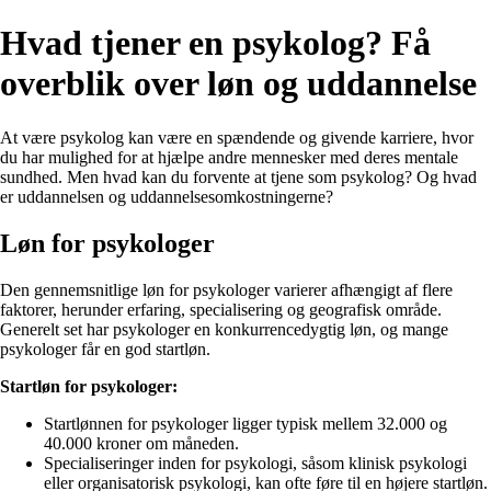
Hvad tjener en psykolog? Få
overblik over løn og uddannelse
At være psykolog kan være en spændende og givende karriere, hvor
du har mulighed for at hjælpe andre mennesker med deres mentale
sundhed. Men hvad kan du forvente at tjene som psykolog? Og hvad
er uddannelsen og uddannelsesomkostningerne?
Løn for psykologer
Den gennemsnitlige løn for psykologer varierer afhængigt af flere
faktorer, herunder erfaring, specialisering og geografisk område.
Generelt set har psykologer en konkurrencedygtig løn, og mange
psykologer får en god startløn.
Startløn for psykologer:
Startlønnen for psykologer ligger typisk mellem 32.000 og
40.000 kroner om måneden.
Specialiseringer inden for psykologi, såsom klinisk psykologi
eller organisatorisk psykologi, kan ofte føre til en højere startløn.