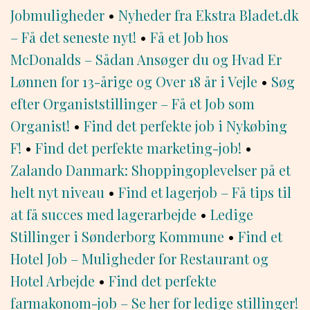
Jobmuligheder
•
Nyheder fra Ekstra Bladet.dk
– Få det seneste nyt!
•
Få et Job hos
McDonalds – Sådan Ansøger du og Hvad Er
Lønnen for 13-årige og Over 18 år i Vejle
•
Søg
efter Organiststillinger – Få et Job som
Organist!
•
Find det perfekte job i Nykøbing
F!
•
Find det perfekte marketing-job!
•
Zalando Danmark: Shoppingoplevelser på et
helt nyt niveau
•
Find et lagerjob – Få tips til
at få succes med lagerarbejde
•
Ledige
Stillinger i Sønderborg Kommune
•
Find et
Hotel Job – Muligheder for Restaurant og
Hotel Arbejde
•
Find det perfekte
farmakonom-job – Se her for ledige stillinger!