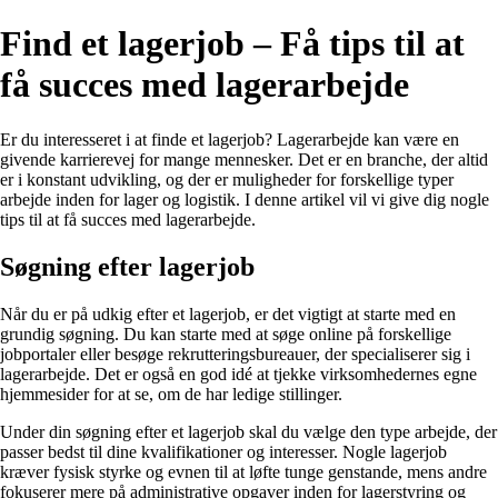
Find et lagerjob – Få tips til at
få succes med lagerarbejde
Er du interesseret i at finde et lagerjob? Lagerarbejde kan være en
givende karrierevej for mange mennesker. Det er en branche, der altid
er i konstant udvikling, og der er muligheder for forskellige typer
arbejde inden for lager og logistik. I denne artikel vil vi give dig nogle
tips til at få succes med lagerarbejde.
Søgning efter lagerjob
Når du er på udkig efter et lagerjob, er det vigtigt at starte med en
grundig søgning. Du kan starte med at søge online på forskellige
jobportaler eller besøge rekrutteringsbureauer, der specialiserer sig i
lagerarbejde. Det er også en god idé at tjekke virksomhedernes egne
hjemmesider for at se, om de har ledige stillinger.
Under din søgning efter et lagerjob skal du vælge den type arbejde, der
passer bedst til dine kvalifikationer og interesser. Nogle lagerjob
kræver fysisk styrke og evnen til at løfte tunge genstande, mens andre
fokuserer mere på administrative opgaver inden for lagerstyring og