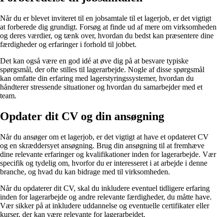
Når du er blevet inviteret til en jobsamtale til et lagerjob, er det vigtigt
at forberede dig grundigt. Forsøg at finde ud af mere om virksomheden
og deres værdier, og tænk over, hvordan du bedst kan præsentere dine
færdigheder og erfaringer i forhold til jobbet.
Det kan også være en god idé at øve dig på at besvare typiske
spørgsmål, der ofte stilles til lagerarbejde. Nogle af disse spørgsmål
kan omfatte din erfaring med lagerstyringssystemer, hvordan du
håndterer stressende situationer og hvordan du samarbejder med et
team.
Opdater dit CV og din ansøgning
Når du ansøger om et lagerjob, er det vigtigt at have et opdateret CV
og en skræddersyet ansøgning. Brug din ansøgning til at fremhæve
dine relevante erfaringer og kvalifikationer inden for lagerarbejde. Vær
specifik og tydelig om, hvorfor du er interesseret i at arbejde i denne
branche, og hvad du kan bidrage med til virksomheden.
Når du opdaterer dit CV, skal du inkludere eventuel tidligere erfaring
inden for lagerarbejde og andre relevante færdigheder, du måtte have.
Vær sikker på at inkludere uddannelse og eventuelle certifikater eller
kurser, der kan være relevante for lagerarbejdet.