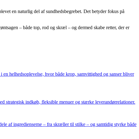
evet en naturlig del af sundhedsbegrebet. Det betyder fokus på
tsagen – både top, rod og skræl – og dermed skabe retter, der er
i en helhedsoplevelse, hvor både krop, samvittighed og sanser bliver
d strategisk indkøb, fleksible menuer og stærke leverandørrelationer.
ele af ingredienserne – fra skræller til stilke – og samtidig styrke både