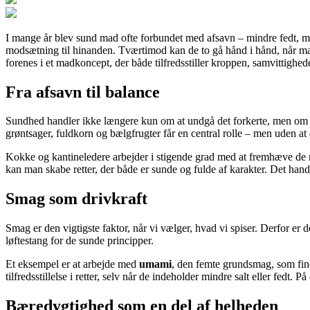
I mange år blev sund mad ofte forbundet med afsavn – mindre fedt, mi
modsætning til hinanden. Tværtimod kan de to gå hånd i hånd, når ma
forenes i et madkoncept, der både tilfredsstiller kroppen, samvittighe
Fra afsavn til balance
Sundhed handler ikke længere kun om at undgå det forkerte, men om at 
grøntsager, fuldkorn og bælgfrugter får en central rolle – men uden at
Kokke og kantineledere arbejder i stigende grad med at fremhæve de n
kan man skabe retter, der både er sunde og fulde af karakter. Det handl
Smag som drivkraft
Smag er den vigtigste faktor, når vi vælger, hvad vi spiser. Derfor 
løftestang for de sunde principper.
Et eksempel er at arbejde med
umami
, den femte grundsmag, som fin
tilfredsstillelse i retter, selv når de indeholder mindre salt eller fedt
Bæredygtighed som en del af helheden