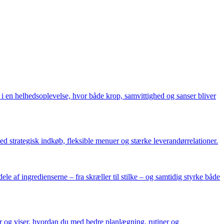
i en helhedsoplevelse, hvor både krop, samvittighed og sanser bliver
d strategisk indkøb, fleksible menuer og stærke leverandørrelationer.
ele af ingredienserne – fra skræller til stilke – og samtidig styrke både
ner og viser, hvordan du med bedre planlægning, rutiner og