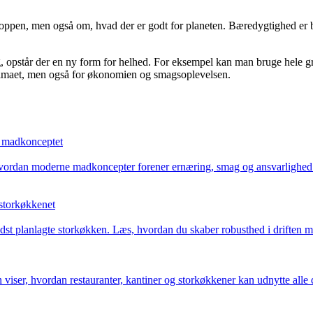
ppen, men også om, hvad der er godt for planeten. Bæredygtighed er bl
pstår der en ny form for helhed. For eksempel kan man bruge hele grøn
klimaet, men også for økonomien og smagsoplevelsen.
i madkonceptet
 hvordan moderne madkoncepter forener ernæring, smag og ansvarlighed 
 storkøkkenet
dst planlagte storkøkken. Læs, hvordan du skaber robusthed i driften me
n viser, hvordan restauranter, kantiner og storkøkkener kan udnytte alle d