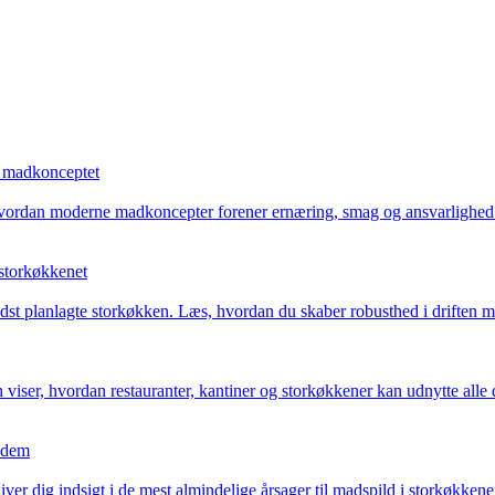
i madkonceptet
 hvordan moderne madkoncepter forener ernæring, smag og ansvarlighed 
 storkøkkenet
dst planlagte storkøkken. Læs, hvordan du skaber robusthed i driften me
n viser, hvordan restauranter, kantiner og storkøkkener kan udnytte alle d
r dem
iver dig indsigt i de mest almindelige årsager til madspild i storkøkke