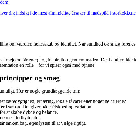
r dem
iver dig indsigt i de mest almindelige årsager til madspild i storkøkke
lling om værdier, fællesskab og identitet. Når sundhed og smag forenes,
arbejdere får energi og inspiration gennem maden. Det handler ikke kun
æsentation en rolle – for vi spiser også med øjnene.
principper og smag
umuligt. Her er nogle grundlæggende trin:
t bæredygtighed, ernæring, lokale råvarer eller noget helt fjerde?
er i sæson. Det giver både friskhed og variation.
 for at skabe dybde og balance.
 de mest indbydende.
r tanken bag, øges lysten til at vælge rigtigt.