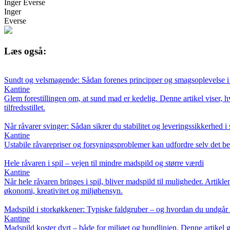
Inger Everse
Inger
Everse
Læs også:
Sundt og velsmagende: Sådan forenes principper og smagsoplevelse 
Kantine
Glem forestillingen om, at sund mad er kedelig. Denne artikel viser,
tilfredsstillet.
Når råvarer svinger: Sådan sikrer du stabilitet og leveringssikkerhed i
Kantine
Ustabile råvarepriser og forsyningsproblemer kan udfordre selv det be
Hele råvaren i spil – vejen til mindre madspild og større værdi
Kantine
Når hele råvaren bringes i spil, bliver madspild til muligheder. Artikle
økonomi, kreativitet og miljøhensyn.
Madspild i storkøkkener: Typiske faldgruber – og hvordan du undgå
Kantine
Madspild koster dyrt – både for miljøet og bundlinjen. Denne artikel g