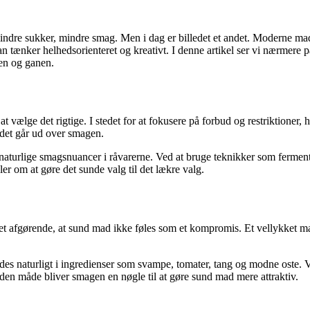
ndre sukker, mindre smag. Men i dag er billedet et andet. Moderne madk
n tænker helhedsorienteret og kreativt. I denne artikel ser vi nærmer
den og ganen.
vælge det rigtige. I stedet for at fokusere på forbud og restriktioner,
 det går ud over smagen.
aturlige smagsnuancer i råvarerne. Ved at bruge teknikker som ferment
er om at gøre det sunde valg til det lækre valg.
er det afgørende, at sund mad ikke føles som et kompromis. Et vellykke
des naturligt i ingredienser som svampe, tomater, tang og modne oste
. På den måde bliver smagen en nøgle til at gøre sund mad mere attraktiv.