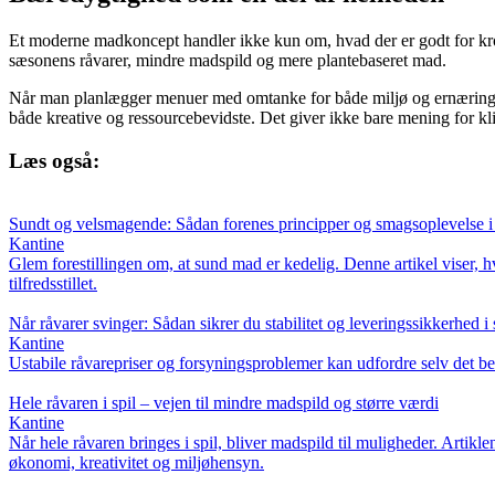
Et moderne madkoncept handler ikke kun om, hvad der er godt for kro
sæsonens råvarer, mindre madspild og mere plantebaseret mad.
Når man planlægger menuer med omtanke for både miljø og ernæring, o
både kreative og ressourcebevidste. Det giver ikke bare mening for 
Læs også:
Sundt og velsmagende: Sådan forenes principper og smagsoplevelse 
Kantine
Glem forestillingen om, at sund mad er kedelig. Denne artikel viser,
tilfredsstillet.
Når råvarer svinger: Sådan sikrer du stabilitet og leveringssikkerhed i
Kantine
Ustabile råvarepriser og forsyningsproblemer kan udfordre selv det be
Hele råvaren i spil – vejen til mindre madspild og større værdi
Kantine
Når hele råvaren bringes i spil, bliver madspild til muligheder. Artikle
økonomi, kreativitet og miljøhensyn.