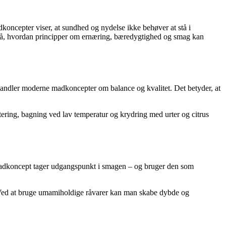
oncepter viser, at sundhed og nydelse ikke behøver at stå i
e på, hvordan principper om ernæring, bæredygtighed og smag kan
 handler moderne madkoncepter om balance og kvalitet. Det betyder, at
ering, bagning ved lav temperatur og krydring med urter og citrus
t madkoncept tager udgangspunkt i smagen – og bruger den som
. Ved at bruge umamiholdige råvarer kan man skabe dybde og