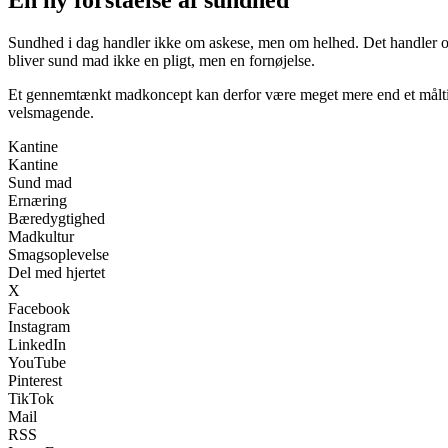
En ny forståelse af sundhed
Sundhed i dag handler ikke om askese, men om helhed. Det handler om
bliver sund mad ikke en pligt, men en fornøjelse.
Et gennemtænkt madkoncept kan derfor være meget mere end et måltid. D
velsmagende.
Kantine
Kantine
Sund mad
Ernæring
Bæredygtighed
Madkultur
Smagsoplevelse
Del med hjertet
X
Facebook
Instagram
LinkedIn
YouTube
Pinterest
TikTok
Mail
RSS