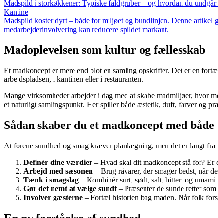
Madspild i storkøkkener: Typiske faldgruber – og hvordan du undgå
Kantine
Madspild koster dyrt – både for miljøet og bundlinjen. Denne artikel g
medarbejderinvolvering kan reducere spildet markant.
Madoplevelsen som kultur og fællesskab
Et madkoncept er mere end blot en samling opskrifter. Det er en fortæ
arbejdspladsen, i kantinen eller i restauranten.
Mange virksomheder arbejder i dag med at skabe madmiljøer, hvor med
et naturligt samlingspunkt. Her spiller både æstetik, duft, farver og pr
Sådan skaber du et madkoncept med både 
At forene sundhed og smag kræver planlægning, men det er langt fra 
Definér dine værdier
– Hvad skal dit madkoncept stå for? Er de
Arbejd med sæsonen
– Brug råvarer, der smager bedst, når de 
Tænk i smagslag
– Kombinér surt, sødt, salt, bittert og umami
Gør det nemt at vælge sundt
– Præsenter de sunde retter som
Involver gæsterne
– Fortæl historien bag maden. Når folk forstå