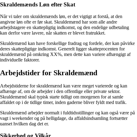
Skraldemænds Løn efter Skat
Når vi taler om skraldemænds løn, er det vigtigt at forstå, at den
angivne løn ofte er før skat. Skraldemænd har som alle andre
arbejdstagere en skattepligtig indkomst, og den endelige udbetaling
kan derfor være lavere, når skatten er blevet fratrukket.
Skraldemænd kan have forskellige fradrag og fordele, der kan påvirke
deres skattepligtige indkomst. Generelt ligger skatteprocenten for
skraldemænd på omkring XX%, men dette kan variere afhængigt af
individuelle faktorer.
Arbejdstider for Skraldemænd
Arbejdstiderne for skraldemænd kan være meget varierede og kan
afhænge af, om de arbejder i den offentlige eller private sektor.
Skraldemænd skal typisk starte tidligt om morgenen for at samle
affaldet op i de tidlige timer, inden gaderne bliver fyldt med trafik.
Skraldemænd arbejder normalt i fuldtidsstillinger og kan også være på
vagt i weekender og på helligdage, da affaldsindsamling fortsætter
uanset hvilken dag det er.
Sikkerhed og Vilkår