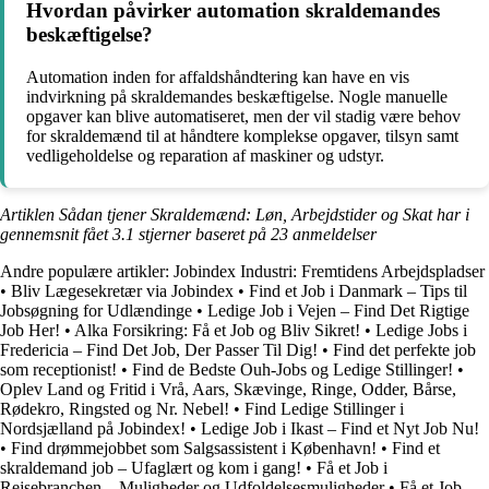
Hvordan påvirker automation skraldemandes
beskæftigelse?
Automation inden for affaldshåndtering kan have en vis
indvirkning på skraldemandes beskæftigelse. Nogle manuelle
opgaver kan blive automatiseret, men der vil stadig være behov
for skraldemænd til at håndtere komplekse opgaver, tilsyn samt
vedligeholdelse og reparation af maskiner og udstyr.
Artiklen Sådan tjener Skraldemænd: Løn, Arbejdstider og Skat har i
gennemsnit fået
3.1
stjerner baseret på
23
anmeldelser
Andre populære artikler:
Jobindex Industri: Fremtidens Arbejdspladser
•
Bliv Lægesekretær via Jobindex
•
Find et Job i Danmark – Tips til
Jobsøgning for Udlændinge
•
Ledige Job i Vejen – Find Det Rigtige
Job Her!
•
Alka Forsikring: Få et Job og Bliv Sikret!
•
Ledige Jobs i
Fredericia – Find Det Job, Der Passer Til Dig!
•
Find det perfekte job
som receptionist!
•
Find de Bedste Ouh-Jobs og Ledige Stillinger!
•
Oplev Land og Fritid i Vrå, Aars, Skævinge, Ringe, Odder, Bårse,
Rødekro, Ringsted og Nr. Nebel!
•
Find Ledige Stillinger i
Nordsjælland på Jobindex!
•
Ledige Job i Ikast – Find et Nyt Job Nu!
•
Find drømmejobbet som Salgsassistent i København!
•
Find et
skraldemand job – Ufaglært og kom i gang!
•
Få et Job i
Rejsebranchen – Muligheder og Udfoldelsesmuligheder
•
Få et Job