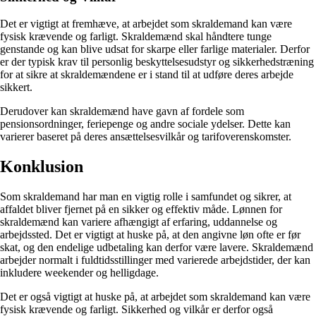
Det er vigtigt at fremhæve, at arbejdet som skraldemand kan være
fysisk krævende og farligt. Skraldemænd skal håndtere tunge
genstande og kan blive udsat for skarpe eller farlige materialer. Derfor
er der typisk krav til personlig beskyttelsesudstyr og sikkerhedstræning
for at sikre at skraldemændene er i stand til at udføre deres arbejde
sikkert.
Derudover kan skraldemænd have gavn af fordele som
pensionsordninger, feriepenge og andre sociale ydelser. Dette kan
varierer baseret på deres ansættelsesvilkår og tarifoverenskomster.
Konklusion
Som skraldemand har man en vigtig rolle i samfundet og sikrer, at
affaldet bliver fjernet på en sikker og effektiv måde. Lønnen for
skraldemænd kan variere afhængigt af erfaring, uddannelse og
arbejdssted. Det er vigtigt at huske på, at den angivne løn ofte er før
skat, og den endelige udbetaling kan derfor være lavere. Skraldemænd
arbejder normalt i fuldtidsstillinger med varierede arbejdstider, der kan
inkludere weekender og helligdage.
Det er også vigtigt at huske på, at arbejdet som skraldemand kan være
fysisk krævende og farligt. Sikkerhed og vilkår er derfor også