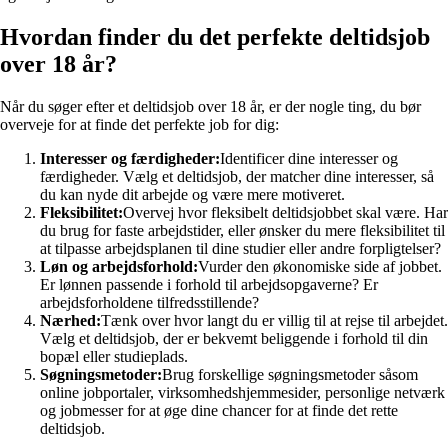
Hvordan finder du det perfekte deltidsjob
over 18 år?
Når du søger efter et deltidsjob over 18 år, er der nogle ting, du bør
overveje for at finde det perfekte job for dig:
Interesser og færdigheder:
Identificer dine interesser og
færdigheder. Vælg et deltidsjob, der matcher dine interesser, så
du kan nyde dit arbejde og være mere motiveret.
Fleksibilitet:
Overvej hvor fleksibelt deltidsjobbet skal være. Har
du brug for faste arbejdstider, eller ønsker du mere fleksibilitet til
at tilpasse arbejdsplanen til dine studier eller andre forpligtelser?
Løn og arbejdsforhold:
Vurder den økonomiske side af jobbet.
Er lønnen passende i forhold til arbejdsopgaverne? Er
arbejdsforholdene tilfredsstillende?
Nærhed:
Tænk over hvor langt du er villig til at rejse til arbejdet.
Vælg et deltidsjob, der er bekvemt beliggende i forhold til din
bopæl eller studieplads.
Søgningsmetoder:
Brug forskellige søgningsmetoder såsom
online jobportaler, virksomhedshjemmesider, personlige netværk
og jobmesser for at øge dine chancer for at finde det rette
deltidsjob.