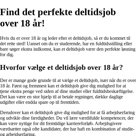
Find det perfekte deltidsjob
over 18 år!
Hvis du er over 18 år og leder efter et deltidsjob, så er du kommet til
det rette sted! Uanset om du er studerende, har en fuldtidsstilling eller
bare søger ekstra indkomst, kan et deltidsjob være den perfekte løsning
for dig.
Hvorfor vælge et deltidsjob over 18 år?
Der er mange gode grunde til at vælge et deltidsjob, især når du er over
18 år. Først og fremmest kan et deltidsjob give dig mulighed for at
tjene ekstra penge ved siden af dine studier eller fuldtidsbeskæftigelse.
Det kan være en stor hjælp til at betale regninger, dække daglige
udgifter eller endda spare op til fremtiden.
Derudover kan et deltidsjob give dig mulighed for at få arbejdserfaring
og udvikle dine færdigheder. Du vil lære værdifulde kompetencer, der
kan være nyttige for dit fremtidige karriereforløb. Arbejdsgivere
værdsætter også ofte kandidater, der har haft en kombination af studie-
og arbejdserfaring.