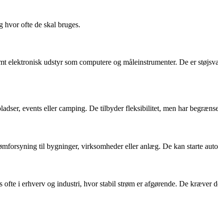
g hvor ofte de skal bruges.
lsomt elektronisk udstyr som computere og måleinstrumenter. De er støjs
pladser, events eller camping. De tilbyder fleksibilitet, men har begrænset
mforsyning til bygninger, virksomheder eller anlæg. De kan starte autom
ges ofte i erhverv og industri, hvor stabil strøm er afgørende. De kræv