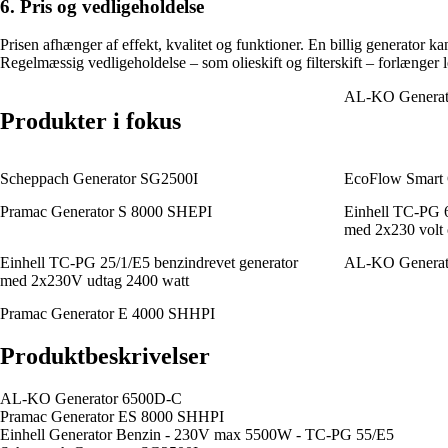
6. Pris og vedligeholdelse
Prisen afhænger af effekt, kvalitet og funktioner. En billig generator k
Regelmæssig vedligeholdelse – som olieskift og filterskift – forlænger l
AL-KO Generat
Produkter i fokus
Scheppach Generator SG2500I
EcoFlow Smart G
Pramac Generator S 8000 SHEPI
Einhell TC-PG 6
med 2x230 volt 
Einhell TC-PG 25/1/E5 benzindrevet generator
AL-KO Generat
med 2x230V udtag 2400 watt
Pramac Generator E 4000 SHHPI
Produktbeskrivelser
AL-KO Generator 6500D-C
Pramac Generator ES 8000 SHHPI
Einhell Generator Benzin - 230V max 5500W - TC-PG 55/E5