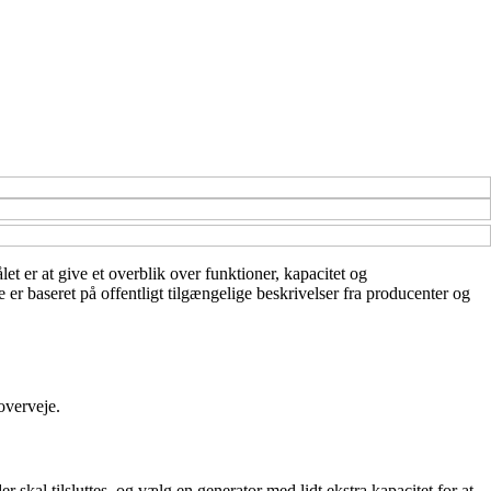
et er at give et overblik over funktioner, kapacitet og
er baseret på offentligt tilgængelige beskrivelser fra producenter og
overveje.
skal tilsluttes, og vælg en generator med lidt ekstra kapacitet for at