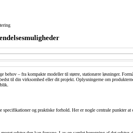
tering
vendelsesmuligheder
ge behov – fra kompakte modeller til større, stationære løsninger. Formål
edst til din virksomhed eller dit projekt. Oplysningerne om produkterne 
blik.
e specifikationer og praktiske forhold. Her er nogle centrale punkter at 
meget udstyr den kan forsyne. Lav en samlet beregning af det udstyr, der 