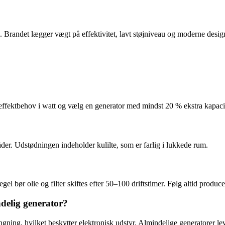
ål. Brandet lægger vægt på effektivitet, lavt støjniveau og moderne des
effektbehov i watt og vælg en generator med mindst 20 % ekstra kapacit
åder. Udstødningen indeholder kulilte, som er farlig i lukkede rum.
el bør olie og filter skiftes efter 50–100 driftstimer. Følg altid produc
ndelig generator?
ning, hvilket beskytter elektronisk udstyr. Almindelige generatorer le