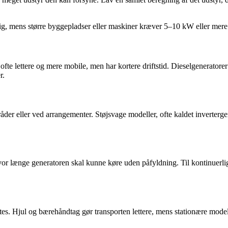
ig, mens større byggepladser eller maskiner kræver 5–10 kW eller mere
 ofte lettere og mere mobile, men har kortere driftstid. Dieselgeneratore
r.
råder eller ved arrangementer. Støjsvage modeller, ofte kaldet inverterg
vor længe generatoren skal kunne køre uden påfyldning. Til kontinuerlig
s. Hjul og bærehåndtag gør transporten lettere, mens stationære modelle