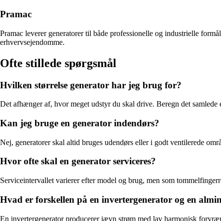
Pramac
Pramac leverer generatorer til både professionelle og industrielle form
erhvervsejendomme.
Ofte stillede spørgsmål
Hvilken størrelse generator har jeg brug for?
Det afhænger af, hvor meget udstyr du skal drive. Beregn det samlede 
Kan jeg bruge en generator indendørs?
Nej, generatorer skal altid bruges udendørs eller i godt ventilerede omr
Hvor ofte skal en generator serviceres?
Serviceintervallet varierer efter model og brug, men som tommelfingerreg
Hvad er forskellen på en invertergenerator og en almi
En invertergenerator producerer jævn strøm med lav harmonisk forvræng