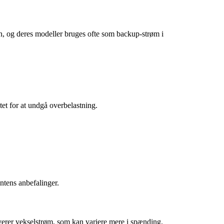
ign, og deres modeller bruges ofte som backup-strøm i
et for at undgå overbelastning.
entens anbefalinger.
verer vekselstrøm, som kan variere mere i spænding.