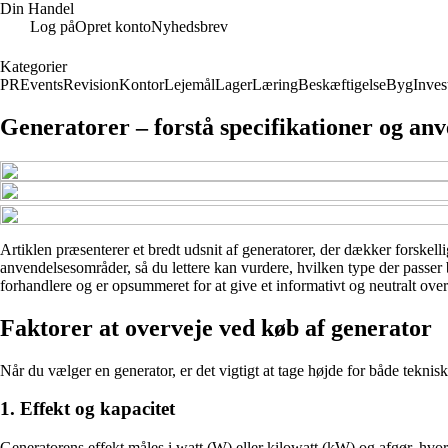
Din Handel
Log på
Opret konto
Nyhedsbrev
Kategorier
PR
Events
Revision
Kontor
Lejemål
Lager
Læring
Beskæftigelse
Byg
Inves
Generatorer – forstå specifikationer og an
Artiklen præsenterer et bredt udsnit af generatorer, der dækker forskelli
anvendelsesområder, så du lettere kan vurdere, hvilken type der passer b
forhandlere og er opsummeret for at give et informativt og neutralt over
Faktorer at overveje ved køb af generator
Når du vælger en generator, er det vigtigt at tage højde for både teknisk
1. Effekt og kapacitet
Generatorens effekt måles i watt (W) eller kilowatt (kW) og afgør, hvor 