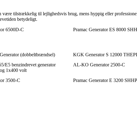
an være tilstrækkelig til lejlighedsvis brug, mens hyppig eller professi
evetiden betydeligt.
or 6500D-C
Pramac Generator ES 8000 SH
enerator (dobbeltbrændsel)
KGK Generator S 12000 THEP
5/E5 benzindrevet generator
AL-KO Generator 2500-C
og 1x400 volt
or 3500-C
Pramac Generator E 3200 SHHP