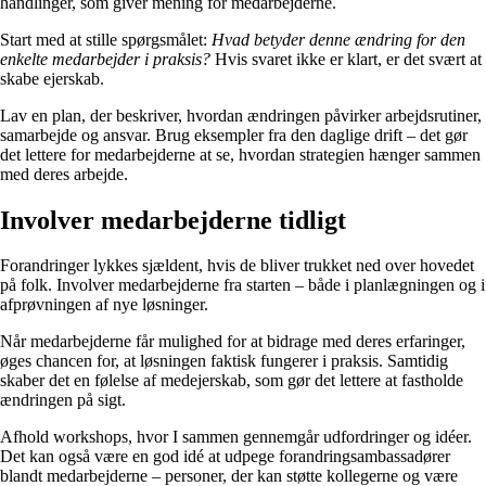
handlinger, som giver mening for medarbejderne.
Start med at stille spørgsmålet:
Hvad betyder denne ændring for den
enkelte medarbejder i praksis?
Hvis svaret ikke er klart, er det svært at
skabe ejerskab.
Lav en plan, der beskriver, hvordan ændringen påvirker arbejdsrutiner,
samarbejde og ansvar. Brug eksempler fra den daglige drift – det gør
det lettere for medarbejderne at se, hvordan strategien hænger sammen
med deres arbejde.
Involver medarbejderne tidligt
Forandringer lykkes sjældent, hvis de bliver trukket ned over hovedet
på folk. Involver medarbejderne fra starten – både i planlægningen og i
afprøvningen af nye løsninger.
Når medarbejderne får mulighed for at bidrage med deres erfaringer,
øges chancen for, at løsningen faktisk fungerer i praksis. Samtidig
skaber det en følelse af medejerskab, som gør det lettere at fastholde
ændringen på sigt.
Afhold workshops, hvor I sammen gennemgår udfordringer og idéer.
Det kan også være en god idé at udpege forandringsambassadører
blandt medarbejderne – personer, der kan støtte kollegerne og være