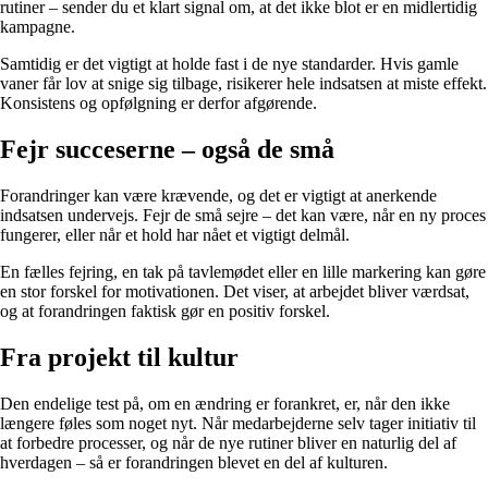
rutiner – sender du et klart signal om, at det ikke blot er en midlertidig
kampagne.
Samtidig er det vigtigt at holde fast i de nye standarder. Hvis gamle
vaner får lov at snige sig tilbage, risikerer hele indsatsen at miste effekt.
Konsistens og opfølgning er derfor afgørende.
Fejr succeserne – også de små
Forandringer kan være krævende, og det er vigtigt at anerkende
indsatsen undervejs. Fejr de små sejre – det kan være, når en ny proces
fungerer, eller når et hold har nået et vigtigt delmål.
En fælles fejring, en tak på tavlemødet eller en lille markering kan gøre
en stor forskel for motivationen. Det viser, at arbejdet bliver værdsat,
og at forandringen faktisk gør en positiv forskel.
Fra projekt til kultur
Den endelige test på, om en ændring er forankret, er, når den ikke
længere føles som noget nyt. Når medarbejderne selv tager initiativ til
at forbedre processer, og når de nye rutiner bliver en naturlig del af
hverdagen – så er forandringen blevet en del af kulturen.