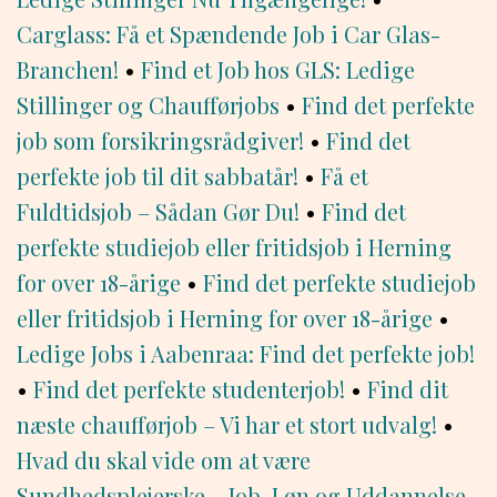
Carglass: Få et Spændende Job i Car Glas-
Branchen!
•
Find et Job hos GLS: Ledige
Stillinger og Chaufførjobs
•
Find det perfekte
job som forsikringsrådgiver!
•
Find det
perfekte job til dit sabbatår!
•
Få et
Fuldtidsjob – Sådan Gør Du!
•
Find det
perfekte studiejob eller fritidsjob i Herning
for over 18-årige
•
Find det perfekte studiejob
eller fritidsjob i Herning for over 18-årige
•
Ledige Jobs i Aabenraa: Find det perfekte job!
•
Find det perfekte studenterjob!
•
Find dit
næste chaufførjob – Vi har et stort udvalg!
•
Hvad du skal vide om at være
Sundhedsplejerske – Job, Løn og Uddannelse