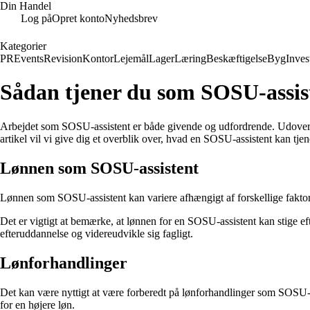
Din Handel
Log på
Opret konto
Nyhedsbrev
Kategorier
PR
Events
Revision
Kontor
Lejemål
Lager
Læring
Beskæftigelse
Byg
Inves
Sådan tjener du som SOSU-assist
Arbejdet som SOSU-assistent er både givende og udfordrende. Udover mu
artikel vil vi give dig et overblik over, hvad en SOSU-assistent kan tjen
Lønnen som SOSU-assistent
Lønnen som SOSU-assistent kan variere afhængigt af forskellige fakto
Det er vigtigt at bemærke, at lønnen for en SOSU-assistent kan stige e
efteruddannelse og videreudvikle sig fagligt.
Lønforhandlinger
Det kan være nyttigt at være forberedt på lønforhandlinger som SOSU-a
for en højere løn.