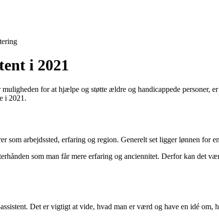
tering
ent i 2021
ligheden for at hjælpe og støtte ældre og handicappede personer, er d
e i 2021.
rer som arbejdssted, erfaring og region. Generelt set ligger lønnen f
fterhånden som man får mere erfaring og anciennitet. Derfor kan det vær
ssistent. Det er vigtigt at vide, hvad man er værd og have en idé om, 