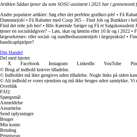
Artiklen Sådan tjener du som SOSU-assistent i 2021 har i gennemsnit 
Andre populære artikler:
Søg efter det perfekte grafiker-job!
•
Få Rabat
Drømmejob!
•
Få Rabatter med Coop 365 – Find Job og Butikker i he
Find det rette job her!
•
Bliv Kørende Sælger og Få et Salgskonsulent 
tjener en socialrådgiver? – Løn, skat og løntrin efter 10 år og i 2022
•
F
lægesekretær- eller social- og sundhedsassistentjob i lægepraksis!
•
Fin
handicaphjælper?
Din Handel
Del med hjertet
X
Facebook
Instagram
LinkedIn
YouTube
Pin
© Brug af indhold kræver tilladelse.
© Indholdet må ikke gengives uden tilladelse. Nogle links på siden ka
© Alt indhold er vores ejendom og må ikke bruges uden samtykke. Vi mod
Overblik
FAQ
Spørgsmål
Anmeldelse
Ansættelse
Send oplysninger
Bruger
Min konto
Betaling
Prisniveau