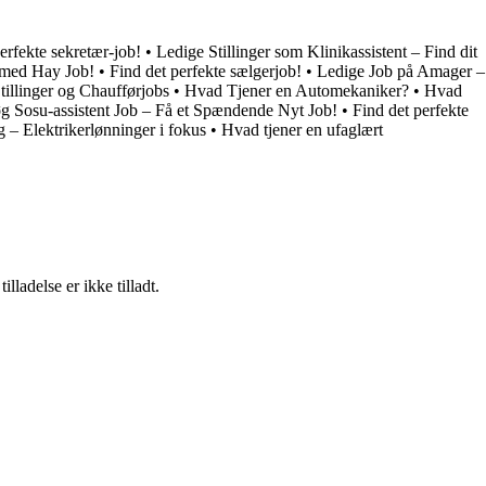
erfekte sekretær-job!
•
Ledige Stillinger som Klinikassistent – Find dit
b med Hay Job!
•
Find det perfekte sælgerjob!
•
Ledige Job på Amager –
illinger og Chaufførjobs
•
Hvad Tjener en Automekaniker?
•
Hvad
g Sosu-assistent Job – Få et Spændende Nyt Job!
•
Find det perfekte
 – Elektrikerlønninger i fokus
•
Hvad tjener en ufaglært
adelse er ikke tilladt.