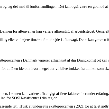
 og tag det med til lønforhandlingen. Det kan også være en god idé at g
ønnen for aftenvagter kan variere afhængigt af arbejdsstedet. Generelt
llæg eller en højere timeløn for arbejde i aftenvagt. Dette kan gøre en 
tteprocenten i Danmark varierer afhængigt af din lønindkomst og kan ænd
or at få en idé om, hvor meget der vil blive trukket fra din løn som ska
nnen. Lønnen kan variere afhængigt af flere faktorer, herunder erfaring
løn for SOSU-assistenter i din region.
assende løn. Husk at undersøge skatteprocenten i 2021 for at få et indtry