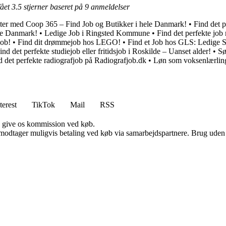
fået
3.5
stjerner baseret på
9
anmeldelser
ter med Coop 365 – Find Job og Butikker i hele Danmark!
•
Find det p
le Danmark!
•
Ledige Job i Ringsted Kommune
•
Find det perfekte jo
Job!
•
Find dit drømmejob hos LEGO!
•
Find et Job hos GLS: Ledige St
ind det perfekte studiejob eller fritidsjob i Roskilde – Uanset alder!
•
Sø
d det perfekte radiografjob på Radiografjob.dk
•
Løn som voksenlærling
terest
TikTok
Mail
RSS
n give os kommission ved køb.
tager muligvis betaling ved køb via samarbejdspartnere. Brug uden till