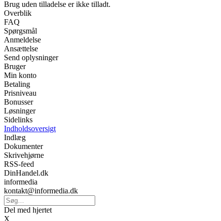
Brug uden tilladelse er ikke tilladt.
Overblik
FAQ
Spørgsmål
Anmeldelse
Ansættelse
Send oplysninger
Bruger
Min konto
Betaling
Prisniveau
Bonusser
Løsninger
Sidelinks
Indholdsoversigt
Indlæg
Dokumenter
Skrivehjørne
RSS-feed
DinHandel.dk
informedia
kontakt@informedia.dk
Del med hjertet
X