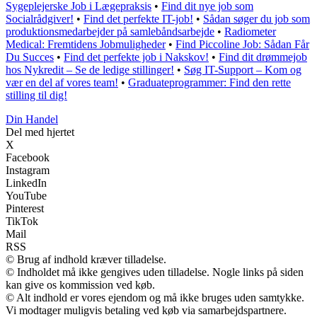
Sygeplejerske Job i Lægepraksis
•
Find dit nye job som
Socialrådgiver!
•
Find det perfekte IT-job!
•
Sådan søger du job som
produktionsmedarbejder på samlebåndsarbejde
•
Radiometer
Medical: Fremtidens Jobmuligheder
•
Find Piccoline Job: Sådan Får
Du Succes
•
Find det perfekte job i Nakskov!
•
Find dit drømmejob
hos Nykredit – Se de ledige stillinger!
•
Søg IT-Support – Kom og
vær en del af vores team!
•
Graduateprogrammer: Find den rette
stilling til dig!
Din Handel
Del med hjertet
X
Facebook
Instagram
LinkedIn
YouTube
Pinterest
TikTok
Mail
RSS
© Brug af indhold kræver tilladelse.
© Indholdet må ikke gengives uden tilladelse. Nogle links på siden
kan give os kommission ved køb.
© Alt indhold er vores ejendom og må ikke bruges uden samtykke.
Vi modtager muligvis betaling ved køb via samarbejdspartnere.