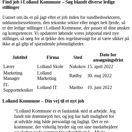
Find job i Lolland Kommune – Søg blandt diverse ledige
stillinger
Uanset om du er på jagt efter et job inden for sundhedssektoren,
uddannelsessektoren, den tekniske sektor eller noget helt fjerde, så
er der ledige stillinger i Lolland Kommune, der passer til dine ønsker
og kompetencer. Vi opdaterer løbende vores jobportal med nye
stillinger, så sørg for at tjekke den regelmæssigt for at være sikker på
ikke at gå glip af spændende jobmuligheder.
Dato for
Jobtitel
Firma
Sted
ansøgningsfrist
Lærer
Lolland Skole
Nakskov
15. april 2022
Marketing
Lolland
Rødby
30. maj 2022
Manager
Marketing
IT-
Lolland IT
Maribo
10. juni 2022
Supporttekniker
Lolland Kommune – Din vej til et nyt job
“Lolland Kommune er et fantastisk sted at arbejde. Jeg
fandt mit drømmejob her, og jeg har haft mulighed for
at udvikle mig både personligt og fagligt. Det er en
kommune, der virkelig bryder sig om sine medarbejdere