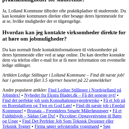
Ja, Lolland Kommune tilbyder ofte praktikpladser til studerende. Du
kan kontakte kommunen direkte eller besøge deres hjemmeside for
at se, hvilke muligheder der er tilgængelige.
Hvordan kan jeg kontakte virksomheder direkte for
at høre om jobmuligheder?
Du kan normalt finde kontaktinformationen til virksomheder på
deres hjemmeside eller ved at søge online. Du kan derefter kontakte
dem via telefon eller e-mail for at få mere information om eventuelle
ledige stillinger.
Artiklen Ledige Stillinger i Lolland Kommune – Find dit næste job!
har i gennemsnit fået
3.5
stjerner baseret på
22
anmeldelser
Andre populære artikler:
Find Ledige Stillinger i Nordsjælland på
Jobindex!
•
Nyheder fra Ekstra Bladet.dk – Få det seneste nyt!
•
Find det perfekte job som Konsultationssygeplejerske
•
Få et Job på
en Boreplatform og Tjen en God Løn!
•
Find dit næste job i Egedal
Kommune!
•
Brunata – Fremtidens Smarte Målerløsninger
•
Få et
Fuldtidsjob – Sådan Gør Du!
•
Piccoline: Opgavegivning til Børn
og Unge
•
Find Det Perfekte Job Som Teknisk Designer eller
Teknisk Tegner
•
Firma søger selvstændig vognmand
•
Søg