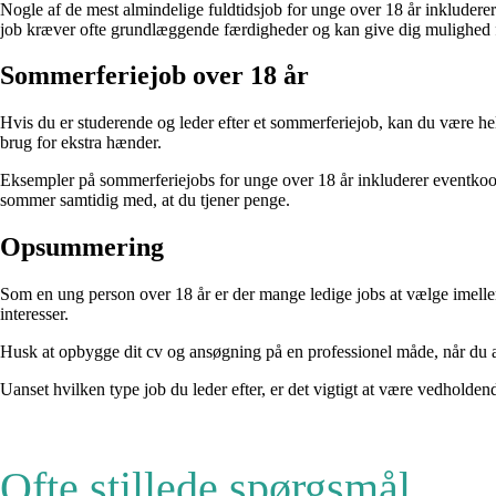
Nogle af de mest almindelige fuldtidsjob for unge over 18 år inkluderer 
job kræver ofte grundlæggende færdigheder og kan give dig mulighed f
Sommerferiejob over 18 år
Hvis du er studerende og leder efter et sommerferiejob, kan du være hel
brug for ekstra hænder.
Eksempler på sommerferiejobs for unge over 18 år inkluderer eventkoord
sommer samtidig med, at du tjener penge.
Opsummering
Som en ung person over 18 år er der mange ledige jobs at vælge imellem.
interesser.
Husk at opbygge dit cv og ansøgning på en professionel måde, når du ans
Uanset hvilken type job du leder efter, er det vigtigt at være vedholde
Ofte stillede spørgsmål