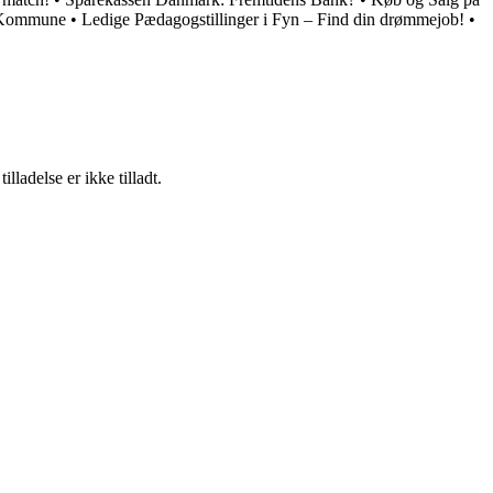
g Kommune
•
Ledige Pædagogstillinger i Fyn – Find din drømmejob!
•
adelse er ikke tilladt.