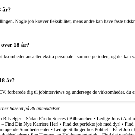
8 år?
lingen. Nogle job kræver fleksibilitet, mens andre kan have faste tidskr
 over 18 år?
virksomheder ansætter ekstra personale i sommerperioden, og det kan væ
18 år?
CV, forberede dig til jobinterviews og undersøge de virksomheder, du er i
erner baseret på
38
anmeldelser
m Bilsælger – Sådan Får du Succes i Bilbranchen
•
Ledige Jobs i Aarhu
d – Find Din Nye Karriere Her!
•
Find det perfekte job med dyr!
•
Find
emragende Sundhedscenter
•
Ledige Stillinger hos Politiet – Få et Job i P
Arbejdspladser
•
Søg Tømrer- og Køkkenmontørjob – Find det perfekte