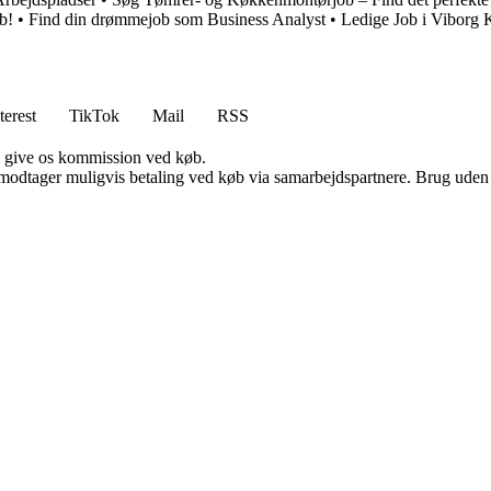
b!
•
Find din drømmejob som Business Analyst
•
Ledige Job i Vibor
terest
TikTok
Mail
RSS
n give os kommission ved køb.
tager muligvis betaling ved køb via samarbejdspartnere. Brug uden till