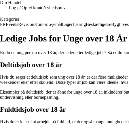
Din Handel
Log på
Opret konto
Nyhedsbrev
Kategorier
PR
Events
Revision
Kontor
Lejemål
Lager
Læring
Beskæftigelse
Byg
Inves
Ledige Jobs for Unge over 18 År
Er du en ung person over 18 år, der leder efter ledige jobs? Så er du kom
Deltidsjob over 18 år
Hvis du søger et deltidsjob som ung over 18 år, er der flere muligheder
weekender eller efter skoletid. Disse typer af job kan være ideelle, hvis
Eksempler på deltidsjob, der er åbne for unge over 18 år, inkluderer butik
undervisning eller børnepasning.
Fuldtidsjob over 18 år
Hvis du er klar til at arbejde på fuld tid, er der også mange muligheder