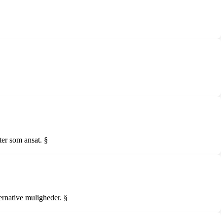
ter som ansat. §
ernative muligheder. §