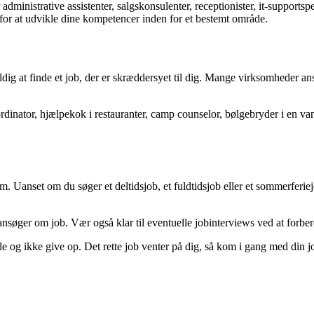
administrative assistenter, salgskonsulenter, receptionister, it-supports
or at udvikle dine kompetencer inden for et bestemt område.
dig at finde et job, der er skræddersyet til dig. Mange virksomheder an
inator, hjælpekok i restauranter, camp counselor, bølgebryder i en vand
 Uanset om du søger et deltidsjob, et fuldtidsjob eller et sommerferiej
øger om job. Vær også klar til eventuelle jobinterviews ved at forberede
nde og ikke give op. Det rette job venter på dig, så kom i gang med din 