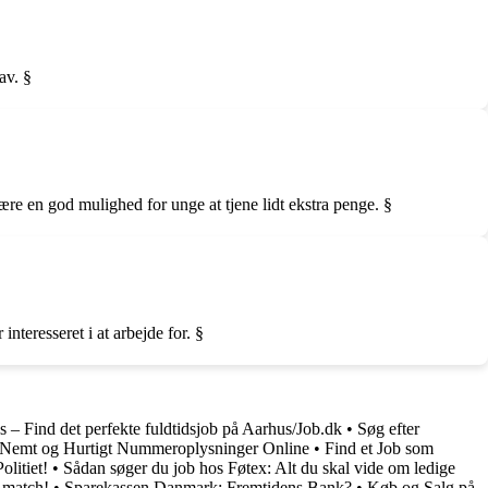
av. §
re en god mulighed for unge at tjene lidt ekstra penge. §
nteresseret i at arbejde for. §
s – Find det perfekte fuldtidsjob på Aarhus/Job.dk
•
Søg efter
 Nemt og Hurtigt Nummeroplysninger Online
•
Find et Job som
olitiet!
•
Sådan søger du job hos Føtex: Alt du skal vide om ledige
 match!
•
Sparekassen Danmark: Fremtidens Bank?
•
Køb og Salg på