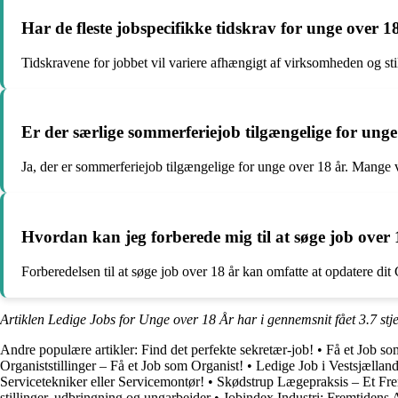
Har de fleste jobspecifikke tidskrav for unge over 1
Tidskravene for jobbet vil variere afhængigt af virksomheden og stil
Er der særlige sommerferiejob tilgængelige for unge
Ja, der er sommerferiejob tilgængelige for unge over 18 år. Mange 
Hvordan kan jeg forberede mig til at søge job over 
Forberedelsen til at søge job over 18 år kan omfatte at opdatere dit 
Artiklen Ledige Jobs for Unge over 18 År har i gennemsnit fået
3.7
stj
Andre populære artikler:
Find det perfekte sekretær-job!
•
Få et Job so
Organiststillinger – Få et Job som Organist!
•
Ledige Job i Vestsjællan
Servicetekniker eller Servicemontør!
•
Skødstrup Lægepraksis – Et Fr
stillinger, udbringning og ungarbejder
•
Jobindex Industri: Fremtidens 