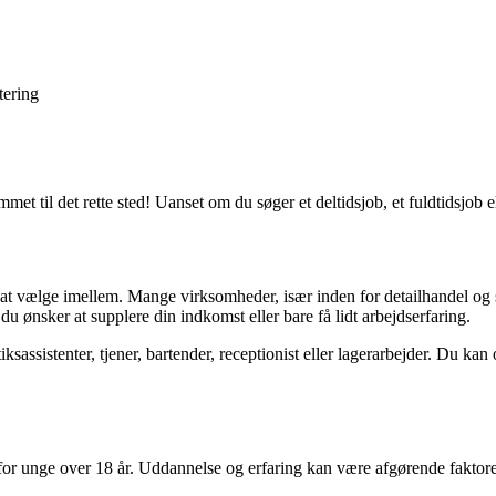
tering
met til det rette sted! Uanset om du søger et deltidsjob, et fuldtidsjob 
 at vælge imellem. Mange virksomheder, især inden for detailhandel og s
 du ønsker at supplere din indkomst eller bare få lidt arbejdserfaring.
sassistenter, tjener, bartender, receptionist eller lagerarbejder. Du kan 
 for unge over 18 år. Uddannelse og erfaring kan være afgørende faktorer,