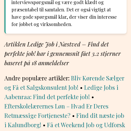
interviewspørgsmål og være godt klædt og
præsentabel til samtalen. Det er også vigtigt at
have gode spørgsmål klar, der viser din interesse
for jobbet og virksomheden.
Artiklen Ledige Job i Næstved – Find det
perfekte job! har i gennemsnit fået
3.2
stjerner
baseret på
18
anmeldelser
Andre populære artikler:
Bliv Kørende Sælger
og Få et Salgskonsulent Job!
•
Ledige Jobs i
Aabenraa: Find det perfekte job!
•
Efterskolelærernes Løn – Hvad Er Deres
Retmæssige Fortjeneste?
•
Find dit næste job
i Kalundborg!
•
Få et Weekend Job og Udforsk