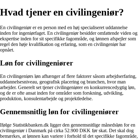
Hvad tjener en civilingeniør?
En civilingeniør er en person med en høj specialiseret uddannelse
inden for ingeniørfaget. En civilingeniør besidder omfattende viden og
ekspertise inden for sit specifikke fagområde, og lønnen afspejler som
regel den høje kvalifikation og erfaring, som en civilingeniør har
opnået.
Løn for civilingeniører
En civilingeniørs løn afhænger af flere faktorer såsom arbejdserfaring,
uddannelsesniveau, geografisk placering og branchen, hvor man
arbejder. Generelt set tjener civilingeniører en konkurrencedygtig løn,
og de er ofte ansat inden for områder som forskning, udvikling,
produktion, konsulentarbejde og projektledelse.
Gennemsnitlig løn for civilingeniører
Ifølge Statistikbanken.dk ligger den gennemsnitlige månedsløn for en
civilingeniør i Danmark på cirka 52.900 DKK før skat. Det skal dog
bemærkes, at lønnen kan variere i forhold til det specifikke fagområde,