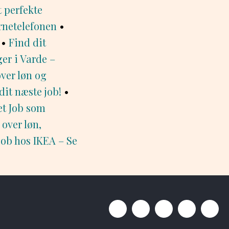
t perfekte
ørnetelefonen
•
•
Find dit
ger i Varde –
over løn og
it næste job!
•
et Job som
over løn,
ob hos IKEA – Se