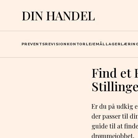
DIN HANDEL
PR
EVENTS
REVISION
KONTOR
LEJEMÅL
LAGER
LÆRIN
Find et 
Stilling
Er du på udkig ef
der passer til di
guide til at find
drømmejobbet.