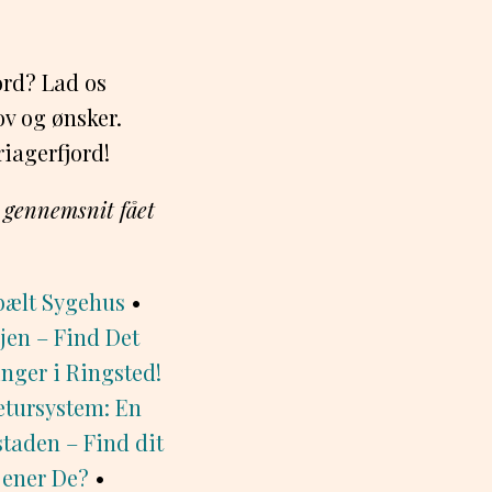
ord? Lad os
ov og ønsker.
riagerfjord!
i gennemsnit fået
bælt Sygehus
•
ejen – Find Det
inger i Ringsted!
tursystem: En
staden – Find dit
jener De?
•