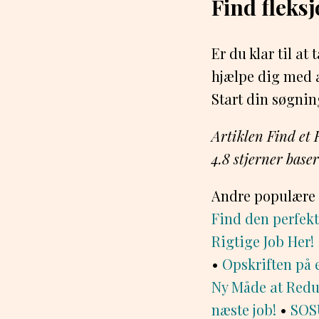
Find fleks
Er du klar til a
hjælpe dig med at
Start din søgnin
Artiklen Find et 
4.8
stjerner base
Andre populære 
Find den perfekt
Rigtige Job Her!
•
Opskriften på 
Ny Måde at Redu
næste job!
•
SOSU