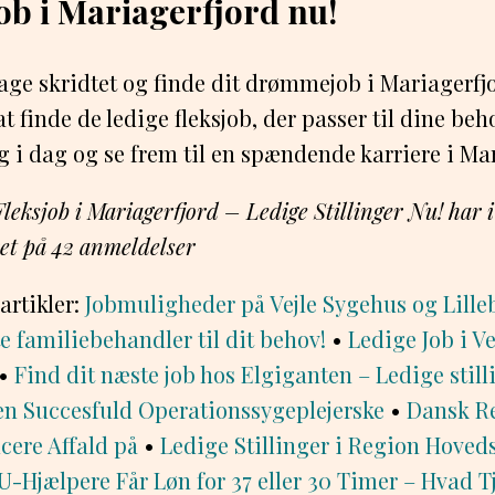
job i Mariagerfjord nu!
t tage skridtet og finde dit drømmejob i Mariagerfj
 finde de ledige fleksjob, der passer til dine beh
g i dag og se frem til en spændende karriere i Ma
Fleksjob i Mariagerfjord – Ledige Stillinger Nu! har 
ret på
42
anmeldelser
artikler:
Jobmuligheder på Vejle Sygehus og Lille
e familiebehandler til dit behov!
•
Ledige Job i V
•
Find dit næste job hos Elgiganten – Ledige still
en Succesfuld Operationssygeplejerske
•
Dansk Re
cere Affald på
•
Ledige Stillinger i Region Hoved
-Hjælpere Får Løn for 37 eller 30 Timer – Hvad T