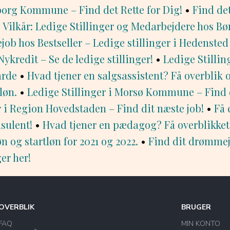
borg Kommune – Find det Rette for Dig!
•
Find de
 Vilkår: Ledige Stillinger og Medarbejdere hos B
ob hos Bestseller – Ledige stillinger i Hedensted
kredit – Se de ledige stillinger!
•
Ledige Stillin
arde
•
Hvad tjener en salgsassistent? Få overblik 
løn.
•
Ledige Stillinger i Morsø Kommune – Find d
r i Region Hovedstaden – Find dit næste job!
•
Få 
sulent!
•
Hvad tjener en pædagog? Få overblikket 
n og startløn for 2021 og 2022.
•
Find dit drømmej
ger her!
OVERBLIK
BRUGER
FAQ
MIN KONTO