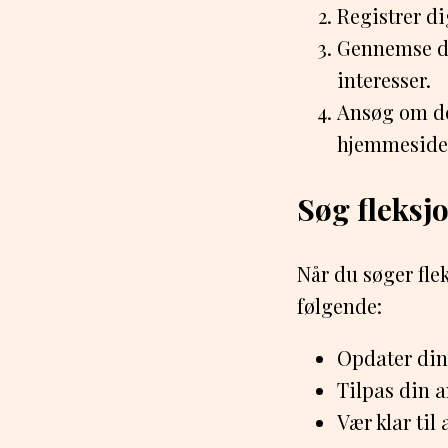
Registrer di
Gennemse de 
interesser.
Ansøg om de
hjemmeside
Søg fleksj
Når du søger fle
følgende:
Opdater din 
Tilpas din an
Vær klar til