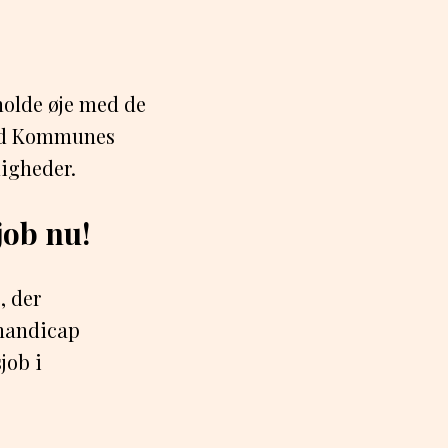
 holde øje med de
ord Kommunes
ligheder.
job nu!
, der
 handicap
job i