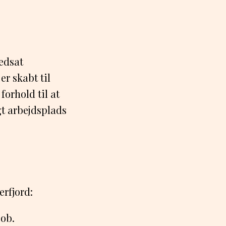
edsat
er skabt til
forhold til at
gt arbejdsplads
erfjord:
job.