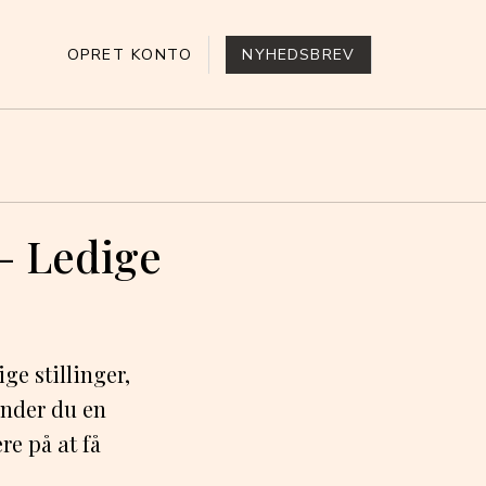
OPRET KONTO
NYHEDSBREV
 – Ledige
ge stillinger,
finder du en
re på at få