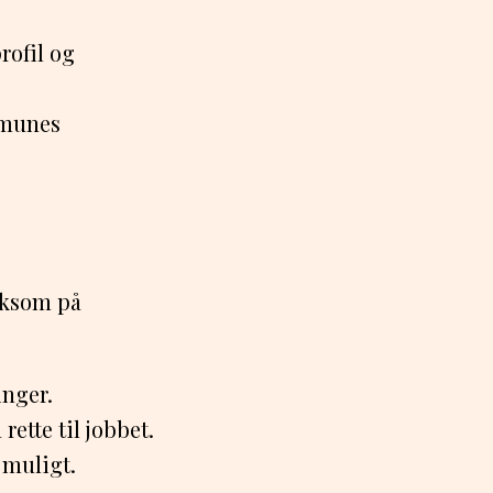
rofil og
mmunes
ærksom på
inger.
rette til jobbet.
 muligt.