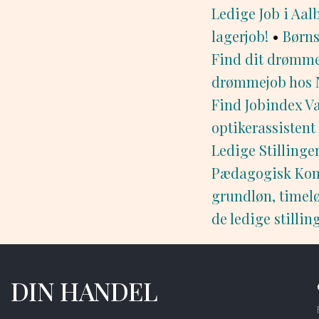
Ledige Job i Aal
lagerjob!
•
Børns
Find dit drømmej
drømmejob hos Ny
Find Jobindex V
optikerassistent 
Ledige Stillinge
Pædagogisk Kon
grundløn, timelø
de ledige stillin
DIN HANDEL