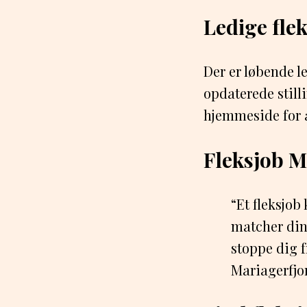
Ledige fle
Der er løbende le
opdaterede stil
hjemmeside for a
Fleksjob M
“Et fleksjob
matcher din
stoppe dig f
Mariagerfjor